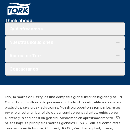
Qué ofrecemos
Soluciones
Nuestras soluciones
Sostenibilidad
Tork Clean Care
Tork Visión Limpieza
Acerca de Tork
AD-a-Glance
Tork PaperCircle
Sobre nosotros
Contáctanos
marketing.iberia@essity.com
91 657 84 00
Buscar distribuidores
Tork, la marca de Essity, es una compañía global líder en higiene y salud.
Cada día, mil millones de personas, en todo el mundo, utilizan nuestros
productos, servicios y soluciones. Nuestro propósito es romper barreras
por el bienestar en beneficio de consumidores, pacientes, cuidadores,
clientes y la sociedad en general. Vendemos en aproximadamente 150
países bajo las principales marcas globales TENA y Tork, así como otras
marcas como Actimove, Cutimed, JOBST, Knix, Leukoplast, Libero,