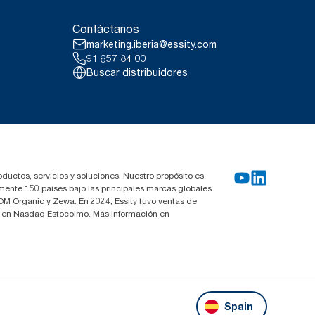
Contáctanos
marketing.iberia@essity.com
91 657 84 00
Buscar distribuidores
oductos, servicios y soluciones. Nuestro propósito es
mente 150 países bajo las principales marcas globales
OM Organic y Zewa. En 2024, Essity tuvo ventas de
za en Nasdaq Estocolmo. Más información en
Spain