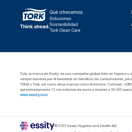
Qué ofrecemos
Soluciones
Sostenibilidad
Tork Clean Care
Tork, la marca de Essity, es una compañía global líder en higiene y 
romper barreras por el bienestar en beneficio de consumidores, pa
TENA y Tork, así como otras marcas como Actimove, Cutimed, JOBST,
aproximadamente 13 mil millones de euros y empleó a 36,000 perso
www.essity.com
© 2025 Essity Hygiene and Health AB