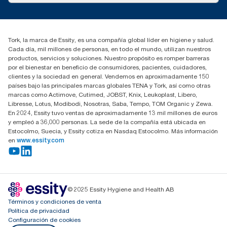
marketing.iberia@essity.com
91 657 84 00
Buscar distribuidores
Tork, la marca de Essity, es una compañía global líder en higiene y salud.
Cada día, mil millones de personas, en todo el mundo, utilizan nuestros
productos, servicios y soluciones. Nuestro propósito es romper barreras
por el bienestar en beneficio de consumidores, pacientes, cuidadores,
clientes y la sociedad en general. Vendemos en aproximadamente 150
países bajo las principales marcas globales TENA y Tork, así como otras
marcas como Actimove, Cutimed, JOBST, Knix, Leukoplast, Libero,
Libresse, Lotus, Modibodi, Nosotras, Saba, Tempo, TOM Organic y Zewa.
En 2024, Essity tuvo ventas de aproximadamente 13 mil millones de euros
y empleó a 36,000 personas. La sede de la compañía está ubicada en
Estocolmo, Suecia, y Essity cotiza en Nasdaq Estocolmo. Más información
en
www.essity.com
© 2025 Essity Hygiene and Health AB
Términos y condiciones de venta
Política de privacidad
Configuración de cookies