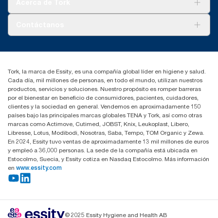
Acerca de Tork
AD-a-Glance
Tork PaperCircle
Sobre nosotros
Contáctanos
marketing.iberia@essity.com
91 657 84 00
Buscar distribuidores
Tork, la marca de Essity, es una compañía global líder en higiene y salud.
Cada día, mil millones de personas, en todo el mundo, utilizan nuestros
productos, servicios y soluciones. Nuestro propósito es romper barreras
por el bienestar en beneficio de consumidores, pacientes, cuidadores,
clientes y la sociedad en general. Vendemos en aproximadamente 150
países bajo las principales marcas globales TENA y Tork, así como otras
marcas como Actimove, Cutimed, JOBST, Knix, Leukoplast, Libero,
Libresse, Lotus, Modibodi, Nosotras, Saba, Tempo, TOM Organic y Zewa.
En 2024, Essity tuvo ventas de aproximadamente 13 mil millones de euros
y empleó a 36,000 personas. La sede de la compañía está ubicada en
Estocolmo, Suecia, y Essity cotiza en Nasdaq Estocolmo. Más información
en
www.essity.com
© 2025 Essity Hygiene and Health AB