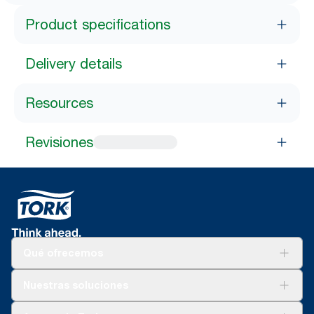
Product specifications
Delivery details
Resources
Revisiones
Qué ofrecemos
Soluciones
Nuestras soluciones
Sostenibilidad
Tork Clean Care
Tork Visión Limpieza