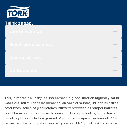
Qué ofrecemos
Soluciones
Nuestras soluciones
Sostenibilidad
Tork Clean Care
Tork Visión Limpieza
Acerca de Tork
AD-a-Glance
Tork PaperCircle
Sobre nosotros
Contáctanos
marketing.iberia@essity.com
91 657 84 00
Buscar distribuidores
Tork, la marca de Essity, es una compañía global líder en higiene y salud.
Cada día, mil millones de personas, en todo el mundo, utilizan nuestros
productos, servicios y soluciones. Nuestro propósito es romper barreras
por el bienestar en beneficio de consumidores, pacientes, cuidadores,
clientes y la sociedad en general. Vendemos en aproximadamente 150
países bajo las principales marcas globales TENA y Tork, así como otras