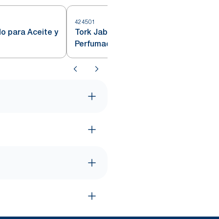
424501
4
o para Aceite y
Tork Jabón Líquido Ligeramente
Perfumado