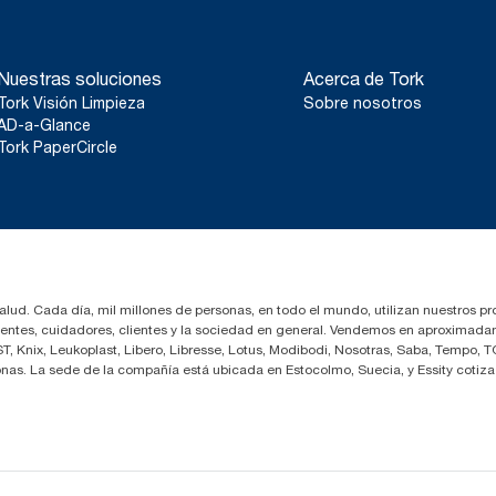
Nuestras soluciones
Acerca de Tork
Tork Visión Limpieza
Sobre nosotros
AD-a-Glance
Tork PaperCircle
salud. Cada día, mil millones de personas, en todo el mundo, utilizan nuestros pr
cientes, cuidadores, clientes y la sociedad en general. Vendemos en aproximada
 Knix, Leukoplast, Libero, Libresse, Lotus, Modibodi, Nosotras, Saba, Tempo, T
nas. La sede de la compañía está ubicada en Estocolmo, Suecia, y Essity coti