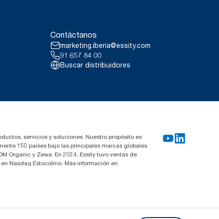
Contáctanos
marketing.iberia@essity.com
91 657 84 00
Buscar distribuidores
oductos, servicios y soluciones. Nuestro propósito es
mente 150 países bajo las principales marcas globales
OM Organic y Zewa. En 2024, Essity tuvo ventas de
za en Nasdaq Estocolmo. Más información en