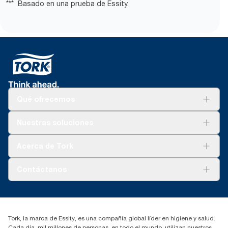
*** Basado en una prueba de Essity.
Qué ofrecemos
Soluciones
Nuestras soluciones
Sostenibilidad
Tork Clean Care
Tork Visión Limpieza
Acerca de Tork
AD-a-Glance
Tork PaperCircle
Sobre nosotros
Contáctanos
marketing.iberia@essity.com
91 657 84 00
Buscar distribuidores
Tork, la marca de Essity, es una compañía global líder en higiene y salud.
Cada día, mil millones de personas, en todo el mundo, utilizan nuestros