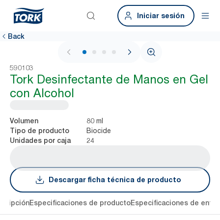
Iniciar sesión
Back
1 / 4
590103
Tork Desinfectante de Manos en Gel
con Alcohol
80 ml
Volumen
Biocide
Tipo de producto
24
Unidades por caja
Descargar ficha técnica de producto
cripción
Especificaciones de producto
Especificaciones de entre