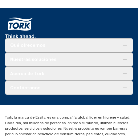
Qué ofrecemos
Soluciones
Nuestras soluciones
Sostenibilidad
Tork Clean Care
Tork Visión Limpieza
Acerca de Tork
AD-a-Glance
Tork PaperCircle
Sobre nosotros
Contáctanos
marketing.iberia@essity.com
91 657 84 00
Buscar distribuidores
Tork, la marca de Essity, es una compañía global líder en higiene y salud.
Cada día, mil millones de personas, en todo el mundo, utilizan nuestros
productos, servicios y soluciones. Nuestro propósito es romper barreras
por el bienestar en beneficio de consumidores, pacientes, cuidadores,