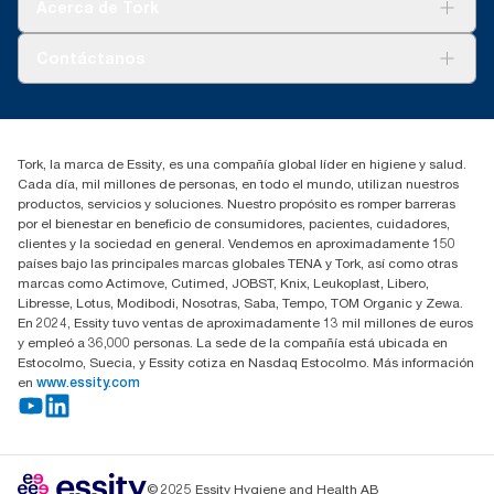
Tork Visión Limpieza
Acerca de Tork
AD-a-Glance
Tork PaperCircle
Sobre nosotros
Contáctanos
marketing.iberia@essity.com
91 657 84 00
Buscar distribuidores
Tork, la marca de Essity, es una compañía global líder en higiene y salud.
Cada día, mil millones de personas, en todo el mundo, utilizan nuestros
productos, servicios y soluciones. Nuestro propósito es romper barreras
por el bienestar en beneficio de consumidores, pacientes, cuidadores,
clientes y la sociedad en general. Vendemos en aproximadamente 150
países bajo las principales marcas globales TENA y Tork, así como otras
marcas como Actimove, Cutimed, JOBST, Knix, Leukoplast, Libero,
Libresse, Lotus, Modibodi, Nosotras, Saba, Tempo, TOM Organic y Zewa.
En 2024, Essity tuvo ventas de aproximadamente 13 mil millones de euros
y empleó a 36,000 personas. La sede de la compañía está ubicada en
Estocolmo, Suecia, y Essity cotiza en Nasdaq Estocolmo. Más información
en
www.essity.com
© 2025 Essity Hygiene and Health AB