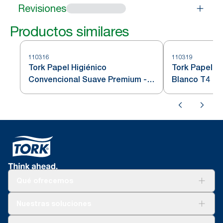
Revisiones
Productos similares
110316
110319
Tork Papel Higiénico
Tork Papel H
Convencional Suave Premium - 3
Blanco T4
Capas
Qué ofrecemos
Soluciones
Nuestras soluciones
Sostenibilidad
Tork Clean Care