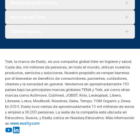
Soluciones
Nuestras soluciones
Sostenibilidad
Tork Clean Care
Tork Visión Limpieza
Acerca de Tork
AD-a-Glance
Tork PaperCircle
Sobre nosotros
Contáctanos
marketing.iberia@essity.com
91 657 84 00
Buscar distribuidores
Tork, la marca de Essity, es una compañía global líder en higiene y salud.
Cada día, mil millones de personas, en todo el mundo, utilizan nuestros
productos, servicios y soluciones. Nuestro propósito es romper barreras
por el bienestar en beneficio de consumidores, pacientes, cuidadores,
clientes y la sociedad en general. Vendemos en aproximadamente 150
países bajo las principales marcas globales TENA y Tork, así como otras
marcas como Actimove, Cutimed, JOBST, Knix, Leukoplast, Libero,
Libresse, Lotus, Modibodi, Nosotras, Saba, Tempo, TOM Organic y Zewa.
En 2024, Essity tuvo ventas de aproximadamente 13 mil millones de euros
y empleó a 36,000 personas. La sede de la compañía está ubicada en
Estocolmo, Suecia, y Essity cotiza en Nasdaq Estocolmo. Más información
en
www.essity.com