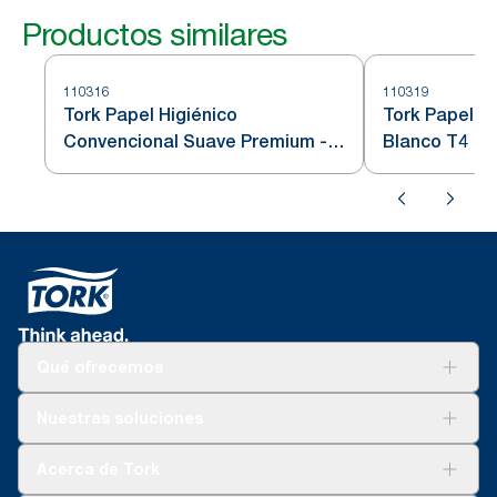
Productos similares
110316
110319
Tork Papel Higiénico
Tork Papel H
Convencional Suave Premium - 3
Blanco T4
Capas
Qué ofrecemos
Soluciones
Nuestras soluciones
Sostenibilidad
Tork Clean Care
Tork Visión Limpieza
Acerca de Tork
AD-a-Glance