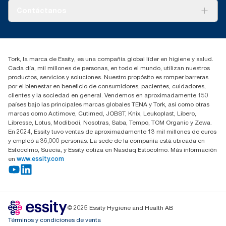
Tork PaperCircle
Sobre nosotros
Contáctanos
marketing.iberia@essity.com
91 657 84 00
Buscar distribuidores
Tork, la marca de Essity, es una compañía global líder en higiene y salud.
Cada día, mil millones de personas, en todo el mundo, utilizan nuestros
productos, servicios y soluciones. Nuestro propósito es romper barreras
por el bienestar en beneficio de consumidores, pacientes, cuidadores,
clientes y la sociedad en general. Vendemos en aproximadamente 150
países bajo las principales marcas globales TENA y Tork, así como otras
marcas como Actimove, Cutimed, JOBST, Knix, Leukoplast, Libero,
Libresse, Lotus, Modibodi, Nosotras, Saba, Tempo, TOM Organic y Zewa.
En 2024, Essity tuvo ventas de aproximadamente 13 mil millones de euros
y empleó a 36,000 personas. La sede de la compañía está ubicada en
Estocolmo, Suecia, y Essity cotiza en Nasdaq Estocolmo. Más información
en
www.essity.com
© 2025 Essity Hygiene and Health AB
Términos y condiciones de venta