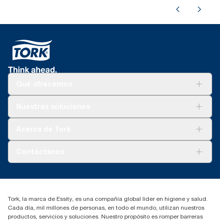
Qué ofrecemos
Soluciones
Nuestras soluciones
Sostenibilidad
Tork Clean Care
Tork Visión Limpieza
Acerca de Tork
AD-a-Glance
Tork PaperCircle
Sobre nosotros
Contáctanos
marketing.iberia@essity.com
91 657 84 00
Buscar distribuidores
Tork, la marca de Essity, es una compañía global líder en higiene y salud.
Cada día, mil millones de personas, en todo el mundo, utilizan nuestros
productos, servicios y soluciones. Nuestro propósito es romper barreras