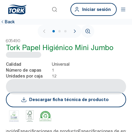
Iniciar sesión
Back
1 / 3
605490
Tork Papel Higiénico Mini Jumbo
Universal
Calidad
1
Número de capas
12
Unidades por caja
Descargar ficha técnica de producto
cripción
Especificaciones de producto
Especificaciones de entre