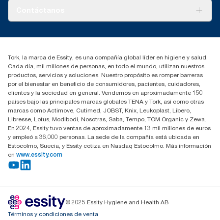
Tork PaperCircle
Sobre nosotros
Contáctanos
marketing.iberia@essity.com
91 657 84 00
Buscar distribuidores
Tork, la marca de Essity, es una compañía global líder en higiene y salud.
Cada día, mil millones de personas, en todo el mundo, utilizan nuestros
productos, servicios y soluciones. Nuestro propósito es romper barreras
por el bienestar en beneficio de consumidores, pacientes, cuidadores,
clientes y la sociedad en general. Vendemos en aproximadamente 150
países bajo las principales marcas globales TENA y Tork, así como otras
marcas como Actimove, Cutimed, JOBST, Knix, Leukoplast, Libero,
Libresse, Lotus, Modibodi, Nosotras, Saba, Tempo, TOM Organic y Zewa.
En 2024, Essity tuvo ventas de aproximadamente 13 mil millones de euros
y empleó a 36,000 personas. La sede de la compañía está ubicada en
Estocolmo, Suecia, y Essity cotiza en Nasdaq Estocolmo. Más información
en
www.essity.com
© 2025 Essity Hygiene and Health AB
Términos y condiciones de venta