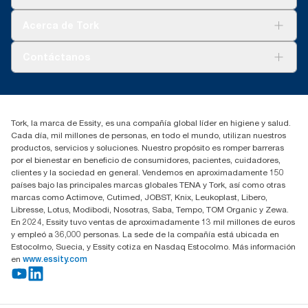
Sostenibilidad
Tork Clean Care
Tork Visión Limpieza
Acerca de Tork
AD-a-Glance
Tork PaperCircle
Sobre nosotros
Contáctanos
marketing.iberia@essity.com
91 657 84 00
Buscar distribuidores
Tork, la marca de Essity, es una compañía global líder en higiene y salud.
Cada día, mil millones de personas, en todo el mundo, utilizan nuestros
productos, servicios y soluciones. Nuestro propósito es romper barreras
por el bienestar en beneficio de consumidores, pacientes, cuidadores,
clientes y la sociedad en general. Vendemos en aproximadamente 150
países bajo las principales marcas globales TENA y Tork, así como otras
marcas como Actimove, Cutimed, JOBST, Knix, Leukoplast, Libero,
Libresse, Lotus, Modibodi, Nosotras, Saba, Tempo, TOM Organic y Zewa.
En 2024, Essity tuvo ventas de aproximadamente 13 mil millones de euros
y empleó a 36,000 personas. La sede de la compañía está ubicada en
Estocolmo, Suecia, y Essity cotiza en Nasdaq Estocolmo. Más información
en
www.essity.com