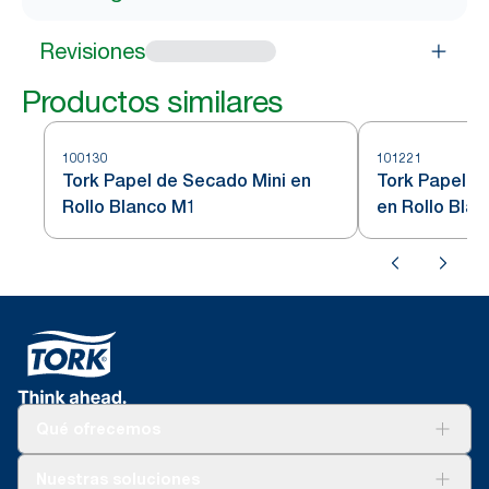
Revisiones
Productos similares
100130
101221
Tork Papel de Secado Mini en
Tork Papel d
Rollo Blanco M1
en Rollo Bla
Qué ofrecemos
Soluciones
Nuestras soluciones