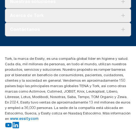
Nuestras soluciones
Sostenibilidad
Tork Clean Care
Tork Visión Limpieza
Acerca de Tork
AD-a-Glance
Tork PaperCircle
Sobre nosotros
Contáctanos
marketing.iberia@essity.com
91 657 84 00
Buscar distribuidores
Tork, la marca de Essity, es una compañía global líder en higiene y salud.
Cada día, mil millones de personas, en todo el mundo, utilizan nuestros
productos, servicios y soluciones. Nuestro propósito es romper barreras
por el bienestar en beneficio de consumidores, pacientes, cuidadores,
clientes y la sociedad en general. Vendemos en aproximadamente 150
países bajo las principales marcas globales TENA y Tork, así como otras
marcas como Actimove, Cutimed, JOBST, Knix, Leukoplast, Libero,
Libresse, Lotus, Modibodi, Nosotras, Saba, Tempo, TOM Organic y Zewa.
En 2024, Essity tuvo ventas de aproximadamente 13 mil millones de euros
y empleó a 36,000 personas. La sede de la compañía está ubicada en
Estocolmo, Suecia, y Essity cotiza en Nasdaq Estocolmo. Más información
en
www.essity.com