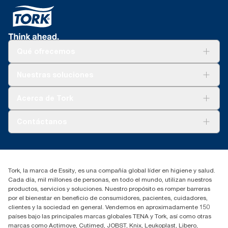
Qué ofrecemos
Soluciones
Nuestras soluciones
Sostenibilidad
Tork Clean Care
Tork Visión Limpieza
Acerca de Tork
AD-a-Glance
Tork PaperCircle
Sobre nosotros
Contáctanos
marketing.iberia@essity.com
91 657 84 00
Buscar distribuidores
Tork, la marca de Essity, es una compañía global líder en higiene y salud.
Cada día, mil millones de personas, en todo el mundo, utilizan nuestros
productos, servicios y soluciones. Nuestro propósito es romper barreras
por el bienestar en beneficio de consumidores, pacientes, cuidadores,
clientes y la sociedad en general. Vendemos en aproximadamente 150
países bajo las principales marcas globales TENA y Tork, así como otras
marcas como Actimove, Cutimed, JOBST, Knix, Leukoplast, Libero,