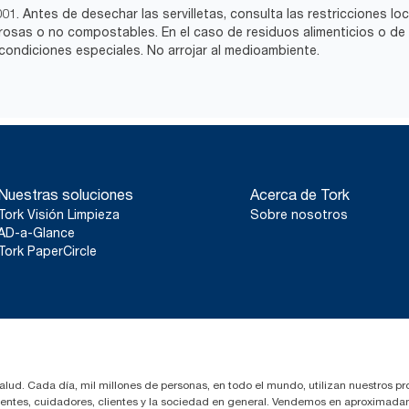
1. Antes de desechar las servilletas, consulta las restricciones lo
igrosas o no compostables. En el caso de residuos alimenticios o de
 condiciones especiales. No arrojar al medioambiente.
Nuestras soluciones
Acerca de Tork
Tork Visión Limpieza
Sobre nosotros
AD-a-Glance
Tork PaperCircle
salud. Cada día, mil millones de personas, en todo el mundo, utilizan nuestros pr
cientes, cuidadores, clientes y la sociedad en general. Vendemos en aproximada