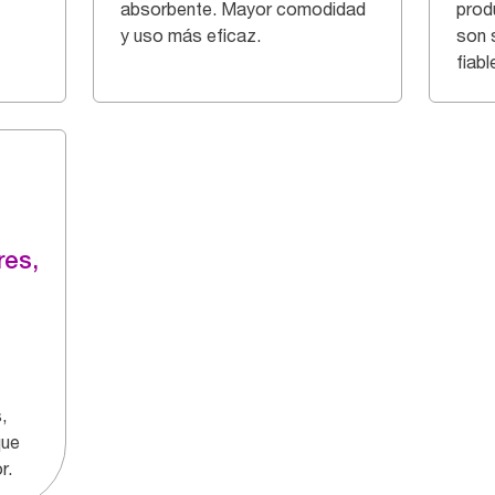
absorbente. Mayor comodidad
prod
y uso más eficaz.
son 
fiabl
res,
,
que
r.