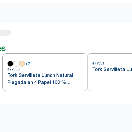
es
+
7
477351
Tork Servilleta L
477350
Tork Servilleta Lunch Natural
Plegada en 4 Papel 100 %
Reciclado