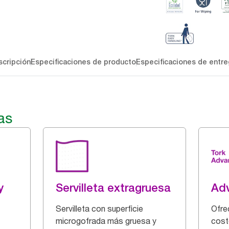
cripción
Especificaciones de producto
Especificaciones de entre
as
y
Servilleta extragruesa
Ad
Servilleta con superficie
Ofrec
microgofrada más gruesa y
cost