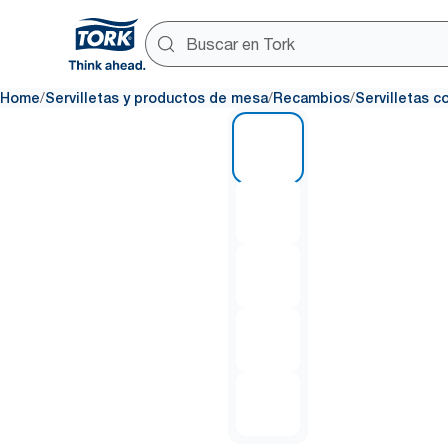
/
/
/
Home
Servilletas y productos de mesa
Recambios
Servilletas c
1 of 5