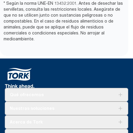
* Según la norma UNE-EN 13432:2001. Antes de desechar las
servilletas, consulta las restricciones locales. Asegúrate de
que no se utilicen junto con sustancias peligrosas o no
compostables. En el caso de residuos alimenticios o de
animales, puede que se aplique el flujo de residuos
comerciales o condiciones especiales. No arrojar al
medioambiente.
Qué ofrecemos
Soluciones
Nuestras soluciones
Sostenibilidad
Tork Clean Care
Tork Visión Limpieza
Acerca de Tork
AD-a-Glance
Tork PaperCircle