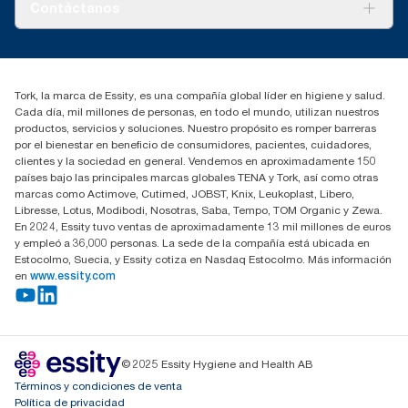
Sobre nosotros
Contáctanos
marketing.iberia@essity.com
91 657 84 00
Buscar distribuidores
Tork, la marca de Essity, es una compañía global líder en higiene y salud.
Cada día, mil millones de personas, en todo el mundo, utilizan nuestros
productos, servicios y soluciones. Nuestro propósito es romper barreras
por el bienestar en beneficio de consumidores, pacientes, cuidadores,
clientes y la sociedad en general. Vendemos en aproximadamente 150
países bajo las principales marcas globales TENA y Tork, así como otras
marcas como Actimove, Cutimed, JOBST, Knix, Leukoplast, Libero,
Libresse, Lotus, Modibodi, Nosotras, Saba, Tempo, TOM Organic y Zewa.
En 2024, Essity tuvo ventas de aproximadamente 13 mil millones de euros
y empleó a 36,000 personas. La sede de la compañía está ubicada en
Estocolmo, Suecia, y Essity cotiza en Nasdaq Estocolmo. Más información
en
www.essity.com
© 2025 Essity Hygiene and Health AB
Términos y condiciones de venta
Política de privacidad