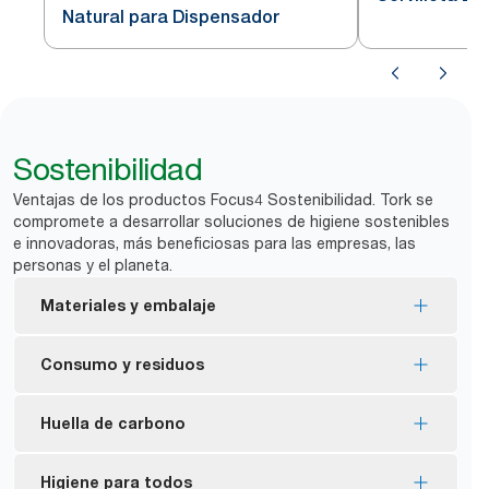
Natural para Dispensador
Diseño de Ho
Dispensador
Sostenibilidad
Ventajas de los productos Focus4 Sostenibilidad. Tork se
compromete a desarrollar soluciones de higiene sostenibles
e innovadoras, más beneficiosas para las empresas, las
personas y el planeta.
Materiales y embalaje
Recambios certificados con la etiqueta ecológica
Consumo y residuos
de la UE: impacto medioambiental reducido en
todo el ciclo de vida del producto
La dispensación individual ayuda a controlar el
Huella de carbono
FSC® certified refills – made from responsibly
consumo y reducir los residuos.
sourced fiber.
Reduce el desperdicio de servilletas en hasta un
Tork Xpressnap tiene una huella de carbono media
Higiene para todos