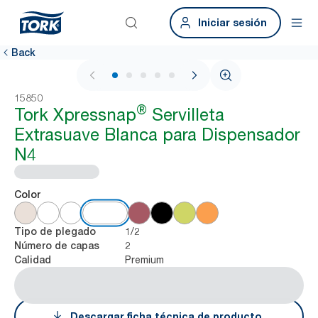
Iniciar sesión
Back
1 / 6
15850
®
Tork Xpressnap
Servilleta
Extrasuave Blanca para Dispensador
N4
Color
1/2
Tipo de plegado
2
Número de capas
Premium
Calidad
Descargar ficha técnica de producto