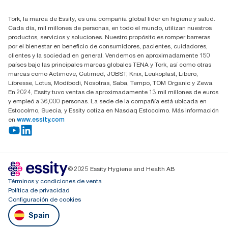
91 657 84 00
Buscar distribuidores
Tork, la marca de Essity, es una compañía global líder en higiene y salud.
Cada día, mil millones de personas, en todo el mundo, utilizan nuestros
productos, servicios y soluciones. Nuestro propósito es romper barreras
por el bienestar en beneficio de consumidores, pacientes, cuidadores,
clientes y la sociedad en general. Vendemos en aproximadamente 150
países bajo las principales marcas globales TENA y Tork, así como otras
marcas como Actimove, Cutimed, JOBST, Knix, Leukoplast, Libero,
Libresse, Lotus, Modibodi, Nosotras, Saba, Tempo, TOM Organic y Zewa.
En 2024, Essity tuvo ventas de aproximadamente 13 mil millones de euros
y empleó a 36,000 personas. La sede de la compañía está ubicada en
Estocolmo, Suecia, y Essity cotiza en Nasdaq Estocolmo. Más información
en
www.essity.com
© 2025 Essity Hygiene and Health AB
Términos y condiciones de venta
Política de privacidad
Configuración de cookies
Spain