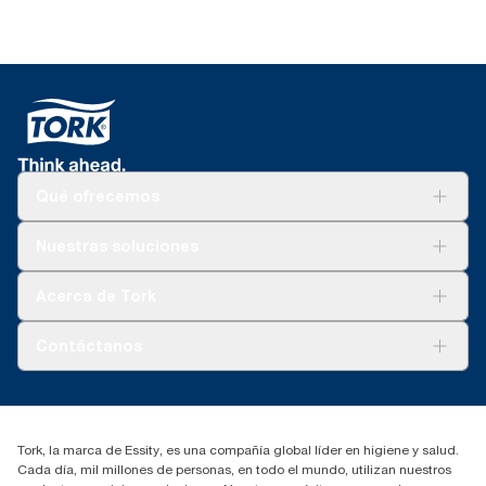
Qué ofrecemos
Soluciones
Nuestras soluciones
Sostenibilidad
Tork Clean Care
Tork Visión Limpieza
Acerca de Tork
AD-a-Glance
Tork PaperCircle
Sobre nosotros
Contáctanos
marketing.iberia@essity.com
91 657 84 00
Buscar distribuidores
Tork, la marca de Essity, es una compañía global líder en higiene y salud.
Cada día, mil millones de personas, en todo el mundo, utilizan nuestros