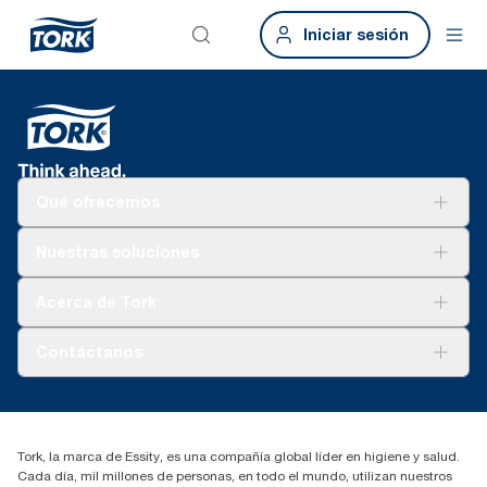
Iniciar sesión
Qué ofrecemos
Soluciones
Nuestras soluciones
Sostenibilidad
Tork Clean Care
Tork Visión Limpieza
Acerca de Tork
AD-a-Glance
Tork PaperCircle
Sobre nosotros
Contáctanos
marketing.iberia@essity.com
91 657 84 00
Buscar distribuidores
Tork, la marca de Essity, es una compañía global líder en higiene y salud.
Cada día, mil millones de personas, en todo el mundo, utilizan nuestros