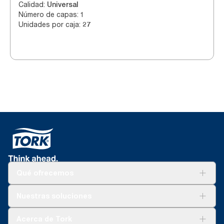
Calidad
:
Universal
Número de capas
:
1
Unidades por caja
:
27
Qué ofrecemos
Soluciones
Nuestras soluciones
Sostenibilidad
Tork Clean Care
Tork Visión Limpieza
Acerca de Tork