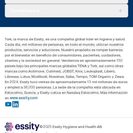
AD-a-Glance
Tork PaperCircle
Sobre nosotros
Contáctanos
marketing.iberia@essity.com
91 657 84 00
Buscar distribuidores
Tork, la marca de Essity, es una compañía global líder en higiene y salud.
Cada día, mil millones de personas, en todo el mundo, utilizan nuestros
productos, servicios y soluciones. Nuestro propósito es romper barreras
por el bienestar en beneficio de consumidores, pacientes, cuidadores,
clientes y la sociedad en general. Vendemos en aproximadamente 150
países bajo las principales marcas globales TENA y Tork, así como otras
marcas como Actimove, Cutimed, JOBST, Knix, Leukoplast, Libero,
Libresse, Lotus, Modibodi, Nosotras, Saba, Tempo, TOM Organic y Zewa.
En 2024, Essity tuvo ventas de aproximadamente 13 mil millones de euros
y empleó a 36,000 personas. La sede de la compañía está ubicada en
Estocolmo, Suecia, y Essity cotiza en Nasdaq Estocolmo. Más información
en
www.essity.com
© 2025 Essity Hygiene and Health AB