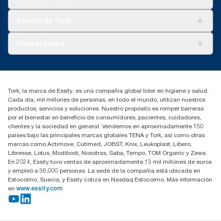
Sostenibilidad
Tork Clean Care
Tork Visión Limpieza
Acerca de Tork
AD-a-Glance
Tork PaperCircle
Sobre nosotros
Contáctanos
marketing.iberia@essity.com
91 657 84 00
Buscar distribuidores
Tork, la marca de Essity, es una compañía global líder en higiene y salud.
Cada día, mil millones de personas, en todo el mundo, utilizan nuestros
productos, servicios y soluciones. Nuestro propósito es romper barreras
por el bienestar en beneficio de consumidores, pacientes, cuidadores,
clientes y la sociedad en general. Vendemos en aproximadamente 150
países bajo las principales marcas globales TENA y Tork, así como otras
marcas como Actimove, Cutimed, JOBST, Knix, Leukoplast, Libero,
Libresse, Lotus, Modibodi, Nosotras, Saba, Tempo, TOM Organic y Zewa.
En 2024, Essity tuvo ventas de aproximadamente 13 mil millones de euros
y empleó a 36,000 personas. La sede de la compañía está ubicada en
Estocolmo, Suecia, y Essity cotiza en Nasdaq Estocolmo. Más información
en
www.essity.com