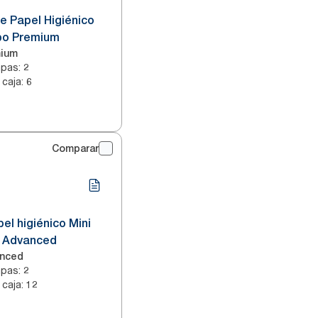
de Papel Higiénico
bo Premium
ium
apas
:
2
 caja
:
6
Comparar
el higiénico Mini
 Advanced
nced
apas
:
2
 caja
:
12