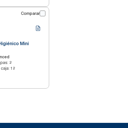
Comparar
Higiénico Mini
nced
apas
:
2
 caja
:
12