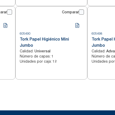
arar
Comparar
605490
605498
Tork Papel Higiénico Mini
Tork Papel 
Jumbo
Jumbo
Calidad
:
Calidad
:
Universal
Adva
Número de capas
:
Número de c
1
Unidades por caja
:
Unidades por
12