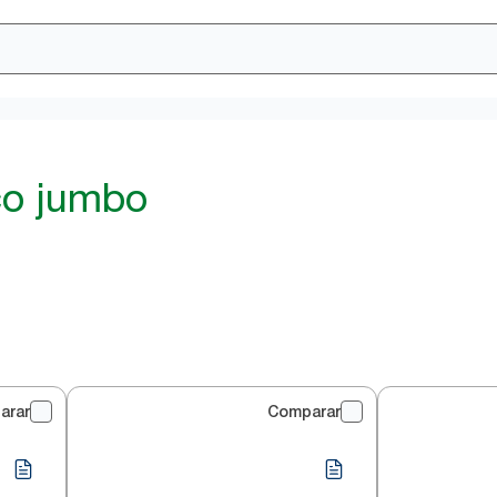
co jumbo
arar
Comparar