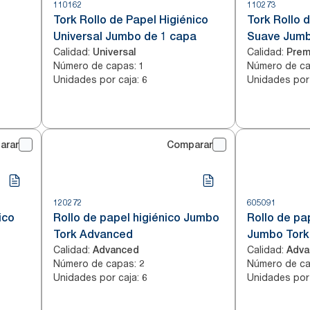
110162
110273
Tork Rollo de Papel Higiénico
Tork Rollo 
Universal Jumbo de 1 capa
Suave Jum
Calidad
:
Calidad
:
Universal
Prem
Número de capas
:
Número de c
1
Unidades por caja
:
Unidades por
6
arar
Comparar
120272
605091
ico
Rollo de papel higiénico Jumbo
Rollo de pap
Tork Advanced
Jumbo Tork
Calidad
:
Calidad
:
Advanced
Adva
Número de capas
:
Número de c
2
Unidades por caja
:
Unidades por
6