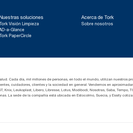
Nuestras soluciones
Acerca de Tork
Tork Visión Limpieza
Sobre nosotros
AD-a-Glance
Tork PaperCircle
salud. Cada día, mil millones de personas, en todo el mundo, utilizan nuestros pr
cientes, cuidadores, clientes y la sociedad en general. Vendemos en aproximada
 Knix, Leukoplast, Libero, Libresse, Lotus, Modibodi, Nosotras, Saba, Tempo, T
nas. La sede de la compañía está ubicada en Estocolmo, Suecia, y Essity coti