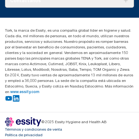
Contáctanos
marketing.iberia@essity.com
91 657 84 00
Buscar distribuidores
Tork, la marca de Essity, es una compañía global líder en higiene y salud.
Cada día, mil millones de personas, en todo el mundo, utilizan nuestros
productos, servicios y soluciones. Nuestro propósito es romper barreras
por el bienestar en beneficio de consumidores, pacientes, cuidadores,
clientes y la sociedad en general. Vendemos en aproximadamente 150
países bajo las principales marcas globales TENA y Tork, así como otras
marcas como Actimove, Cutimed, JOBST, Knix, Leukoplast, Libero,
Libresse, Lotus, Modibodi, Nosotras, Saba, Tempo, TOM Organic y Zewa.
En 2024, Essity tuvo ventas de aproximadamente 13 mil millones de euros
y empleó a 36,000 personas. La sede de la compañía está ubicada en
Estocolmo, Suecia, y Essity cotiza en Nasdaq Estocolmo. Más información
en
www.essity.com
© 2025 Essity Hygiene and Health AB
Términos y condiciones de venta
Política de privacidad