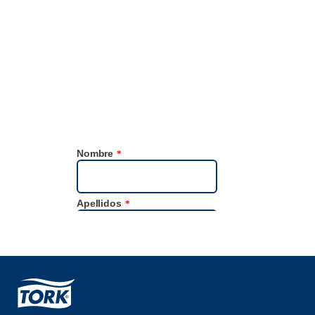
sostenibilidad
Accede a datos de sostenibilidad fiables y sencillos con la
herramienta de datos Tork Focus4 Sostenibilidad.