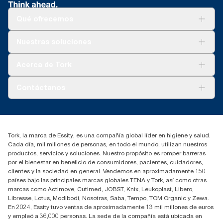
Qué ofrecemos
Soluciones
Nuestras soluciones
Sostenibilidad
Tork Clean Care
Tork Visión Limpieza
Acerca de Tork
AD-a-Glance
Tork PaperCircle
Sobre nosotros
Contáctanos
marketing.iberia@essity.com
91 657 84 00
Buscar distribuidores
Tork, la marca de Essity, es una compañía global líder en higiene y salud.
Cada día, mil millones de personas, en todo el mundo, utilizan nuestros
productos, servicios y soluciones. Nuestro propósito es romper barreras
por el bienestar en beneficio de consumidores, pacientes, cuidadores,
clientes y la sociedad en general. Vendemos en aproximadamente 150
países bajo las principales marcas globales TENA y Tork, así como otras
marcas como Actimove, Cutimed, JOBST, Knix, Leukoplast, Libero,
Libresse, Lotus, Modibodi, Nosotras, Saba, Tempo, TOM Organic y Zewa.
En 2024, Essity tuvo ventas de aproximadamente 13 mil millones de euros
y empleó a 36,000 personas. La sede de la compañía está ubicada en