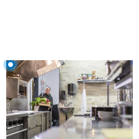
Keittiöpuoli
Asiakkaat odottavat muutakin kuin maittavaa ateriaa. Ota
hygieniajärjestelmät osaksi prosesseja, niin vältyt katkoksilta.