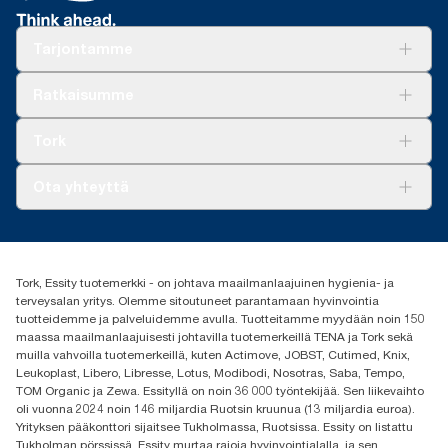
Tarjontamme
Ratkaisuja
Ratkaisumme
Vastuullisuus
Tork Clean Care
Tork Vision Siivous
Tork
AD-a-Glance
Tork PaperCircle
Tietoa meistä
Ota yhteyttä
Menestystarinoita
Media ja uutiset
tork.fi@essity.com
(+358) 9 5068 8222
Etsi jakelija
Tork, Essity tuotemerkki - on johtava maailmanlaajuinen hygienia- ja
Oy Essity Finland Ab
terveysalan yritys. Olemme sitoutuneet parantamaan hyvinvointia
Revontulenkuja 1
tuotteidemme ja palveluidemme avulla. Tuotteitamme myydään noin 150
02100 Espoo
maassa maailmanlaajuisesti johtavilla tuotemerkeillä TENA ja Tork sekä
muilla vahvoilla tuotemerkeillä, kuten Actimove, JOBST, Cutimed, Knix,
Leukoplast, Libero, Libresse, Lotus, Modibodi, Nosotras, Saba, Tempo,
TOM Organic ja Zewa. Essityllä on noin 36 000 työntekijää. Sen liikevaihto
oli vuonna 2024 noin 146 miljardia Ruotsin kruunua (13 miljardia euroa).
Yrityksen pääkonttori sijaitsee Tukholmassa, Ruotsissa. Essity on listattu
Tukholman pörssissä. Essity murtaa rajoja hyvinvointialalla, ja sen