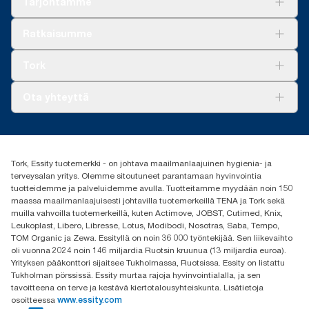
Tarjontamme
Ratkaisuja
Ratkaisumme
Vastuullisuus
Tork Clean Care
Tork Vision Siivous
Tork
AD-a-Glance
Tork PaperCircle
Tietoa meistä
Ota yhteyttä
Menestystarinoita
Media ja uutiset
tork.fi@essity.com
(+358) 9 5068 8222
Etsi jakelija
Tork, Essity tuotemerkki - on johtava maailmanlaajuinen hygienia- ja
Oy Essity Finland Ab
terveysalan yritys. Olemme sitoutuneet parantamaan hyvinvointia
Revontulenkuja 1
tuotteidemme ja palveluidemme avulla. Tuotteitamme myydään noin 150
02100 Espoo
maassa maailmanlaajuisesti johtavilla tuotemerkeillä TENA ja Tork sekä
muilla vahvoilla tuotemerkeillä, kuten Actimove, JOBST, Cutimed, Knix,
Leukoplast, Libero, Libresse, Lotus, Modibodi, Nosotras, Saba, Tempo,
TOM Organic ja Zewa. Essityllä on noin 36 000 työntekijää. Sen liikevaihto
oli vuonna 2024 noin 146 miljardia Ruotsin kruunua (13 miljardia euroa).
Yrityksen pääkonttori sijaitsee Tukholmassa, Ruotsissa. Essity on listattu
Tukholman pörssissä. Essity murtaa rajoja hyvinvointialalla, ja sen
tavoitteena on terve ja kestävä kiertotalousyhteiskunta. Lisätietoja
osoitteessa
www.essity.com