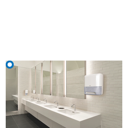
Saniteettitila
Huono saniteettitilakokemus ravintolassa voi johtaa negatiivisiin
arvioihin. Pidä asiakkaat tyytyväisinä aikaa säästävillä ja vastuullisilla
Tork-hygieniaratkaisuilla.