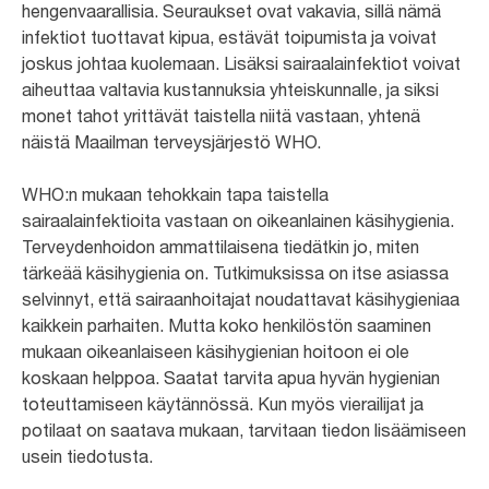
hengenvaarallisia. Seuraukset ovat vakavia, sillä nämä
infektiot tuottavat kipua, estävät toipumista ja voivat
joskus johtaa kuolemaan. Lisäksi sairaalainfektiot voivat
aiheuttaa valtavia kustannuksia yhteiskunnalle, ja siksi
monet tahot yrittävät taistella niitä vastaan, yhtenä
näistä Maailman terveysjärjestö WHO.
WHO:n mukaan tehokkain tapa taistella
sairaalainfektioita vastaan on oikeanlainen käsihygienia.
Terveydenhoidon ammattilaisena tiedätkin jo, miten
tärkeää käsihygienia on. Tutkimuksissa on itse asiassa
selvinnyt, että sairaanhoitajat noudattavat käsihygieniaa
kaikkein parhaiten. Mutta koko henkilöstön saaminen
mukaan oikeanlaiseen käsihygienian hoitoon ei ole
koskaan helppoa. Saatat tarvita apua hyvän hygienian
toteuttamiseen käytännössä. Kun myös vierailijat ja
potilaat on saatava mukaan, tarvitaan tiedon lisäämiseen
usein tiedotusta.