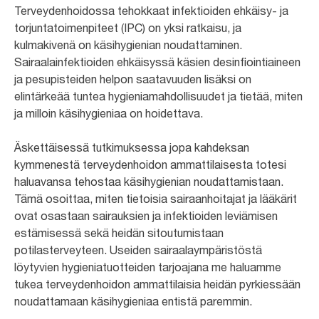
Terveydenhoidossa tehokkaat infektioiden ehkäisy- ja
torjuntatoimenpiteet (IPC) on yksi ratkaisu, ja
kulmakivenä on käsihygienian noudattaminen.
Sairaalainfektioiden ehkäisyssä käsien desinfiointiaineen
ja pesupisteiden helpon saatavuuden lisäksi on
elintärkeää tuntea hygieniamahdollisuudet ja tietää, miten
ja milloin käsihygieniaa on hoidettava.
Äskettäisessä tutkimuksessa jopa kahdeksan
kymmenestä terveydenhoidon ammattilaisesta totesi
haluavansa tehostaa käsihygienian noudattamistaan.
Tämä osoittaa, miten tietoisia sairaanhoitajat ja lääkärit
ovat osastaan sairauksien ja infektioiden leviämisen
estämisessä sekä heidän sitoutumistaan
potilasterveyteen. Useiden sairaalaympäristöstä
löytyvien hygieniatuotteiden tarjoajana me haluamme
tukea terveydenhoidon ammattilaisia heidän pyrkiessään
noudattamaan käsihygieniaa entistä paremmin.