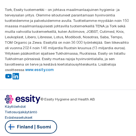
Etsi jakelija
Tork, Essity tuotemerkki - on johtava maailmanlaajuinen hygienia- ja
Oy Essity Finland Ab
terveysalan yritys. Olemme sitoutuneet parantamaan hyvinvointia
Revontulenkuja 1
tuotteidemme ja palveluidemme avulla. Tuotteitamme myydään noin 150
02100 Espoo
maassa maailmanlaajuisesti johtavilla tuotemerkeillä TENA ja Tork sekä
muilla vahvoilla tuotemerkeillä, kuten Actimove, JOBST, Cutimed, Knix,
Leukoplast, Libero, Libresse, Lotus, Modibodi, Nosotras, Saba, Tempo,
TOM Organic ja Zewa. Essityllä on noin 36 000 työntekijää. Sen liikevaihto
oli vuonna 2024 noin 146 miljardia Ruotsin kruunua (13 miljardia euroa).
Yrityksen pääkonttori sijaitsee Tukholmassa, Ruotsissa. Essity on listattu
Tukholman pörssissä. Essity murtaa rajoja hyvinvointialalla, ja sen
tavoitteena on terve ja kestävä kiertotalousyhteiskunta. Lisätietoja
osoitteessa
www.essity.com
© Essity Hygiene and Health AB
Käyttöehdot
Tietosuojakäytäntö
Evästeasetukset
Finland | Suomi