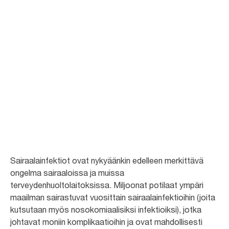
Vastusta
sairaalainfektioita
käsihygienialla
Paras tapa vastustaa sairaalainfektioita on parantaa käsihygieniaa. Lue
alta lisää sairaalainfektioista ja siitä, miten niitä ehkäistään.
Sairaalainfektiot ovat nykyäänkin edelleen merkittävä
ongelma sairaaloissa ja muissa
terveydenhuoltolaitoksissa. Miljoonat potilaat ympäri
maailman sairastuvat vuosittain sairaalainfektioihin (joita
kutsutaan myös nosokomiaalisiksi infektioiksi), jotka
johtavat moniin komplikaatioihin ja ovat mahdollisesti