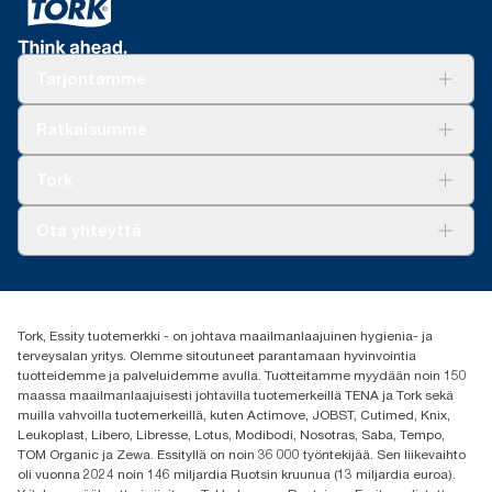
Tarjontamme
Ratkaisuja
Ratkaisumme
Vastuullisuus
Tork Clean Care
Tork Vision Siivous
Tork
AD-a-Glance
Tork PaperCircle
Tietoa meistä
Ota yhteyttä
Menestystarinoita
Media ja uutiset
tork.fi@essity.com
(+358) 9 5068 8222
Etsi jakelija
Tork, Essity tuotemerkki - on johtava maailmanlaajuinen hygienia- ja
Oy Essity Finland Ab
terveysalan yritys. Olemme sitoutuneet parantamaan hyvinvointia
Revontulenkuja 1
tuotteidemme ja palveluidemme avulla. Tuotteitamme myydään noin 150
02100 Espoo
maassa maailmanlaajuisesti johtavilla tuotemerkeillä TENA ja Tork sekä
muilla vahvoilla tuotemerkeillä, kuten Actimove, JOBST, Cutimed, Knix,
Leukoplast, Libero, Libresse, Lotus, Modibodi, Nosotras, Saba, Tempo,
TOM Organic ja Zewa. Essityllä on noin 36 000 työntekijää. Sen liikevaihto
oli vuonna 2024 noin 146 miljardia Ruotsin kruunua (13 miljardia euroa).