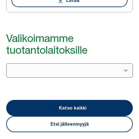
Lataa
Valikoimamme
tuotantolaitoksille
Katso kaikki
Etsi jälleenmyyjä