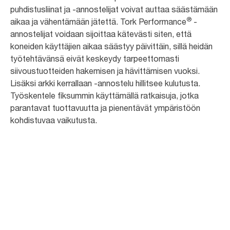
puhdistusliinat ja -annostelijat voivat auttaa säästämään
®
aikaa ja vähentämään jätettä. Tork Performance
-
annostelijat voidaan sijoittaa kätevästi siten, että
koneiden käyttäjien aikaa säästyy päivittäin, sillä heidän
työtehtävänsä eivät keskeydy tarpeettomasti
siivoustuotteiden hakemisen ja hävittämisen vuoksi.
Lisäksi arkki kerrallaan -annostelu hillitsee kulutusta.
Työskentele fiksummin käyttämällä ratkaisuja, jotka
parantavat tuottavuutta ja pienentävät ympäristöön
kohdistuvaa vaikutusta.
20