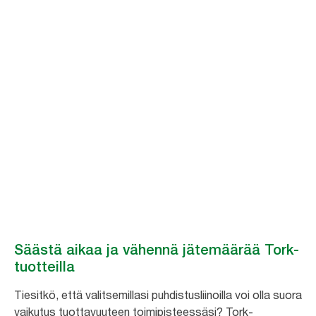
Parempi hygienia,
parempi
tuottavuus
Tork-hygieniatuotteet tuotantolaitoksille tehostavat valmistusprosesseja
ratkaisuilla, jotka säästävät aikaa ja vähentävät ympäristövaikutuksia.
Säästä aikaa ja vähennä jätemäärää Tork-
tuotteilla
Tiesitkö, että valitsemillasi puhdistusliinoilla voi olla suora
vaikutus tuottavuuteen toimipisteessäsi? Tork-