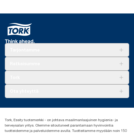
Tarjontamme
Ratkaisuja
Ratkaisumme
Vastuullisuus
Tork Clean Care
Tork Vision Siivous
Tork
AD-a-Glance
Tork PaperCircle
Tietoa meistä
Ota yhteyttä
Menestystarinoita
Media ja uutiset
tork.fi@essity.com
(+358) 9 5068 8222
Etsi jakelija
Tork, Essity tuotemerkki - on johtava maailmanlaajuinen hygienia- ja
Oy Essity Finland Ab
terveysalan yritys. Olemme sitoutuneet parantamaan hyvinvointia
Revontulenkuja 1
tuotteidemme ja palveluidemme avulla. Tuotteitamme myydään noin 150
02100 Espoo