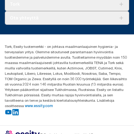
Tork Clean Care
Tork Vision Siivous
Tork
AD-a-Glance
Tork PaperCircle
Tietoa meistä
Ota yhteyttä
Menestystarinoita
Media ja uutiset
tork.fi@essity.com
(+358) 9 5068 8222
Etsi jakelija
Tork, Essity tuotemerkki - on johtava maailmanlaajuinen hygienia- ja
Oy Essity Finland Ab
terveysalan yritys. Olemme sitoutuneet parantamaan hyvinvointia
Revontulenkuja 1
tuotteidemme ja palveluidemme avulla. Tuotteitamme myydään noin 150
02100 Espoo
maassa maailmanlaajuisesti johtavilla tuotemerkeillä TENA ja Tork sekä
muilla vahvoilla tuotemerkeillä, kuten Actimove, JOBST, Cutimed, Knix,
Leukoplast, Libero, Libresse, Lotus, Modibodi, Nosotras, Saba, Tempo,
TOM Organic ja Zewa. Essityllä on noin 36 000 työntekijää. Sen liikevaihto
oli vuonna 2024 noin 146 miljardia Ruotsin kruunua (13 miljardia euroa).
Yrityksen pääkonttori sijaitsee Tukholmassa, Ruotsissa. Essity on listattu
Tukholman pörssissä. Essity murtaa rajoja hyvinvointialalla, ja sen
tavoitteena on terve ja kestävä kiertotalousyhteiskunta. Lisätietoja
osoitteessa
www.essity.com