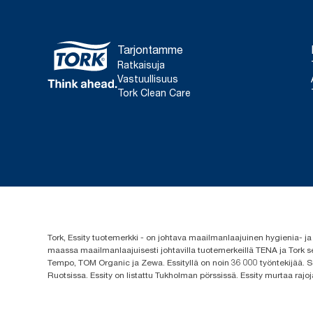
Tarjontamme
Ratkaisuja
Vastuullisuus
Tork Clean Care
Tork, Essity tuotemerkki - on johtava maailmanlaajuinen hygienia-
maassa maailmanlaajuisesti johtavilla tuotemerkeillä TENA ja Tork s
Tempo, TOM Organic ja Zewa. Essityllä on noin 36 000 työntekijää. Se
Ruotsissa. Essity on listattu Tukholman pörssissä. Essity murtaa rajoj