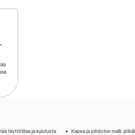
-
tää
imaa
ää täyttötilaa ja kulutusta
Kapea ja johdoton malli, pitk