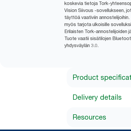
koskevia tietoja Tork-yhteensop
Vision Siivous -sovellukseen, jo
täyttöä vaativiin annostelijoihin
myös tarjota ulkoisille sovelluksi
Erilaisten Tork-annostelijoiden 
Tuote vaatii sisätilojen Bluetoo
yhdysväylän 3.0.
Product specifica
Delivery details
Resources