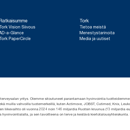
Ratkaisumme
Tork
Tork Vision Siivous
Tietoa meistä
AD-a-Glance
Menestystarinoita
Tork PaperCircle
Media ja uutiset
 ja terveysalan yritys. Olemme sitoutuneet parantamaan hyvinvointia tuotteidem
ekä muilla vahvoilla tuotemerkeillä, kuten Actimove, JOBST, Cutimed, Knix, Leuko
n liikevaihto oli vuonna 2024 noin 146 miljardia Ruotsin kruunua (13 miljardia eu
a hyvinvointialalla, ja sen tavoitteena on terve ja kestävä kiertotalousyhteiskunta.