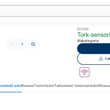
652846
Tork-sensori
Alakategoria
La
keimmät edut
Kuvaus
Tuotetiedot
Tarkemmat toimitustiedot
Resou