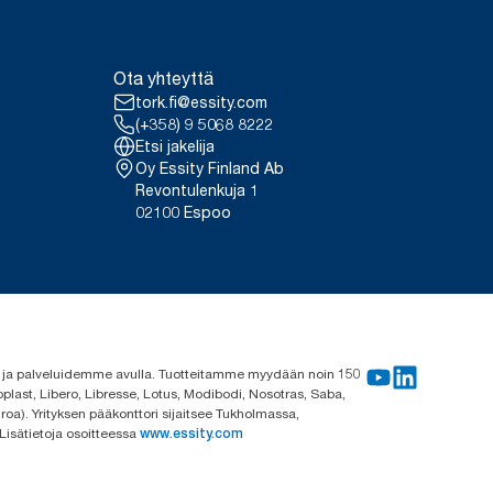
Ota yhteyttä
tork.fi@essity.com
(+358) 9 5068 8222
Etsi jakelija
Oy Essity Finland Ab
Revontulenkuja 1
02100 Espoo
me ja palveluidemme avulla. Tuotteitamme myydään noin 150
plast, Libero, Libresse, Lotus, Modibodi, Nosotras, Saba,
roa). Yrityksen pääkonttori sijaitsee Tukholmassa,
 Lisätietoja osoitteessa
www.essity.com