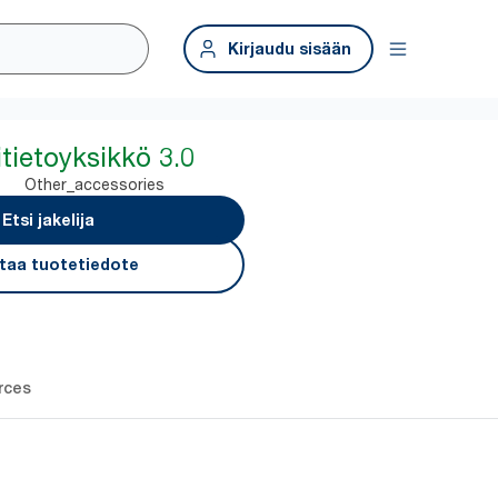
Kirjaudu sisään
tietoyksikkö 3.0
Other_accessories
Etsi jakelija
taa tuotetiedote
rces