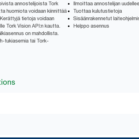
ivista annostelijoista Tork
Ilmoittaa annostelijan uudell
tta huomiota voidaan kiinnittää
Tuottaa kulutustietoja
. Kerättyjä tietoja voidaan
Sisäänrakennetut laiteohjelmi
lle Tork Vision API:n kautta.
Helppo asennus
jälkiasennus on mahdollista.
th-tukiasemia tai Tork-
tions