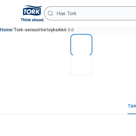
/
Home
Tork-sensoritietoyksikkö 3.0
1 of 2
Tär