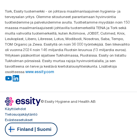
(+358) 9 5068 8222
Etsi jakelija
Tork, Essity tuotemerkki - on johtava maailmanlaajuinen hygienia- ja
Oy Essity Finland Ab
terveysalan yritys. Olemme sitoutuneet parantamaan hyvinvointia
Revontulenkuja 1
tuotteidemme ja palveluidemme avulla. Tuotteitamme myydään noin 150
02100 Espoo
maassa maailmanlaajuisesti johtavilla tuotemerkeillä TENA ja Tork sekä
muilla vahvoilla tuotemerkeillä, kuten Actimove, JOBST, Cutimed, Knix,
Leukoplast, Libero, Libresse, Lotus, Modibodi, Nosotras, Saba, Tempo,
TOM Organic ja Zewa. Essityllä on noin 36 000 työntekijää. Sen liikevaihto
oli vuonna 2024 noin 146 miljardia Ruotsin kruunua (13 miljardia euroa).
Yrityksen pääkonttori sijaitsee Tukholmassa, Ruotsissa. Essity on listattu
Tukholman pörssissä. Essity murtaa rajoja hyvinvointialalla, ja sen
tavoitteena on terve ja kestävä kiertotalousyhteiskunta. Lisätietoja
osoitteessa
www.essity.com
© Essity Hygiene and Health AB
Käyttöehdot
Tietosuojakäytäntö
Evästeasetukset
Finland | Suomi