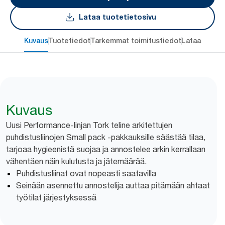
Lataa tuotetietosivu
Kuvaus
Tuotetiedot
Tarkemmat toimitustiedot
Lataa
Kuvaus
Uusi Performance-linjan Tork teline arkitettujen
puhdistusliinojen Small pack -pakkauksille säästää tilaa,
tarjoaa hygieenistä suojaa ja annostelee arkin kerrallaan
vähentäen näin kulutusta ja jätemäärää.
Puhdistusliinat ovat nopeasti saatavilla
Seinään asennettu annostelija auttaa pitämään ahtaat
työtilat järjestyksessä