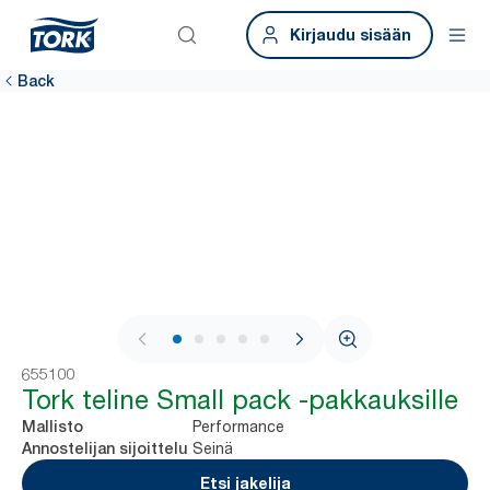
Kirjaudu sisään
Back
1 / 6
655100
Tork teline Small pack -pakkauksille
Performance
Mallisto
Seinä
Annostelijan sijoittelu
Etsi jakelija