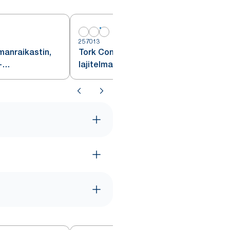
257013
manraikastin,
Tork Constant -ilmanraikastin,
-
lajitelma, A3
3