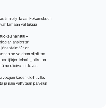
vasti miellyttävän kokemuksen
n välttämään valituksia
 tuoksu haihtuu –
ologian ansiosta*
 järjestelmä** on
koska se voidaan sijoittaa
osolijärjestelmät, jotka on
tä ne olisivat riittävän
iivoojien käden ulottuville,
ta ja näin vältytään palvelun