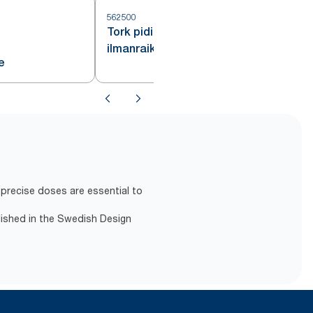
562500
Tork pidike
ilmanraikastinkiekolle
e
precise doses are essential to
lished in the Swedish Design