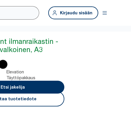
Kirjaudu sisään
t ilmanraikastin -
 valkoinen, A3
Elevation
Täyttöpakkaus
Etsi jakelija
taa tuotetiedote