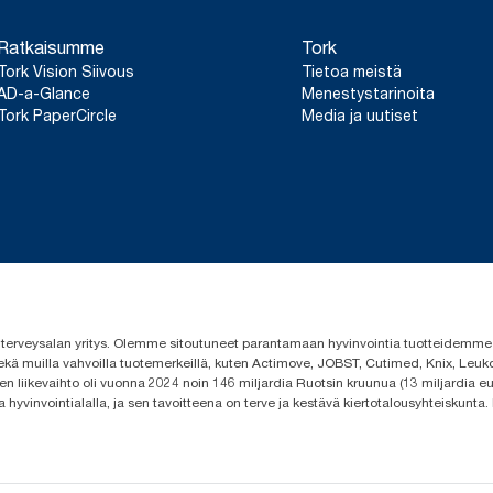
Ratkaisumme
Tork
Tork Vision Siivous
Tietoa meistä
AD-a-Glance
Menestystarinoita
Tork PaperCircle
Media ja uutiset
 ja terveysalan yritys. Olemme sitoutuneet parantamaan hyvinvointia tuotteidem
ekä muilla vahvoilla tuotemerkeillä, kuten Actimove, JOBST, Cutimed, Knix, Leuko
n liikevaihto oli vuonna 2024 noin 146 miljardia Ruotsin kruunua (13 miljardia eu
a hyvinvointialalla, ja sen tavoitteena on terve ja kestävä kiertotalousyhteiskunta.