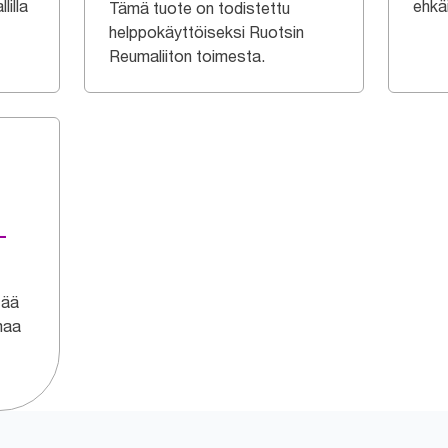
lilla
ehkä
Tämä tuote on todistettu
helppokäyttöiseksi Ruotsin
Reumaliiton toimesta.
-
tää
imaa