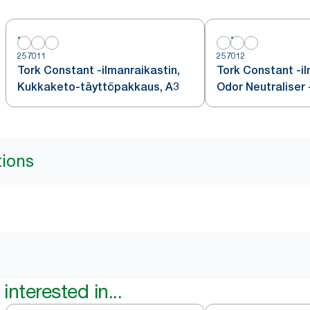
257011
257012
Tork Constant -ilmanraikastin,
Tork Constant -il
Kukkaketo-täyttöpakkaus, A3
Odor Neutraliser 
täyttöpakkaus, A
tions
interested in...