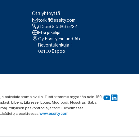
Ota yhteyttä
tork.fi@essity.com
(+358) 9 5068 8222
Etsi jakelija
Oy Essity Finland Ab
Revontulenkuja 1
02100 Espoo
me ja palveluidemme avulla. Tuotteitamme myydään noin 150
plast, Libero, Libresse, Lotus, Modibodi, Nosotras, Saba,
roa). Yrityksen pääkonttori sijaitsee Tukholmassa,
 Lisätietoja osoitteessa
www.essity.com