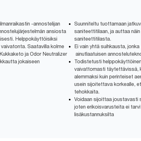
lmanraikastin -annostelijan
Suunniteltu tuottamaan jatku
annostelujärjestelmän ansiosta
saniteettitilaan, ja auttaa näi
aisesti. Helppokäyttöisiksi
saniteettitilasta.
 vaivatonta. Saatavilla kolme
Ei vain yhtä suihkausta, jonka
, Kukkaketo ja Odor Neutralizer
ainutlaatuisen annostelutekn
ikkautta jokaiseen
Todistetusti helppokäyttöinen
vaivattomasti täytettävissä, 
alemmaksi kuin perinteiset aer
usein sijoitettava korkealle, et
tehokkaita.
Voidaan sijoittaa joustavasti s
joten erikoisvarusteita ei tarvi
lisäkustannuksilta