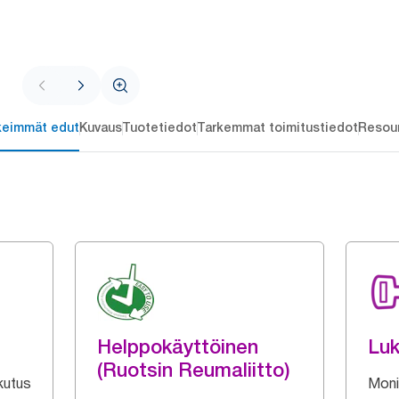
keimmät edut
Kuvaus
Tuotetiedot
Tarkemmat toimitustiedot
Resou
Helppokäyttöinen
Luk
(Ruotsin Reumaliitto)
kutus
Moni