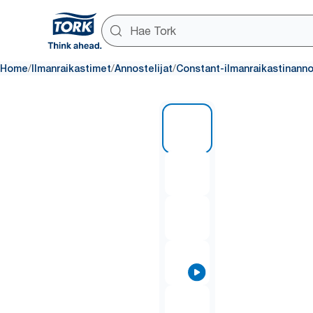
/
/
/
Home
Ilmanraikastimet
Annostelijat
Constant-ilmanraikastinanno
1 of 7