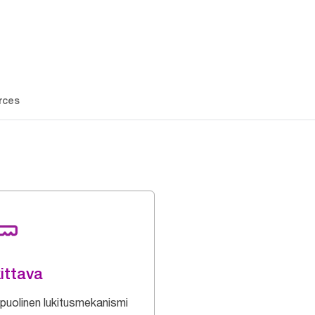
rces
ittava
puolinen lukitusmekanismi