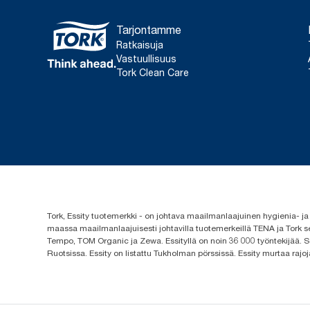
Tarjontamme
Ratkaisuja
Vastuullisuus
Tork Clean Care
Tork, Essity tuotemerkki - on johtava maailmanlaajuinen hygienia-
maassa maailmanlaajuisesti johtavilla tuotemerkeillä TENA ja Tork s
Tempo, TOM Organic ja Zewa. Essityllä on noin 36 000 työntekijää. Se
Ruotsissa. Essity on listattu Tukholman pörssissä. Essity murtaa rajoj