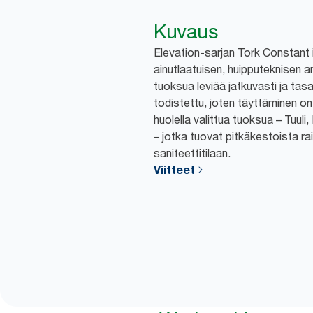
Kuvaus
Elevation-sarjan Tork Constant i
ainutlaatuisen, huipputeknisen 
tuoksua leviää jatkuvasti ja tas
todistettu, joten täyttäminen on
huolella valittua tuoksua – Tuuli
– jotka tuovat pitkäkestoista ra
saniteettitilaan.
Viitteet