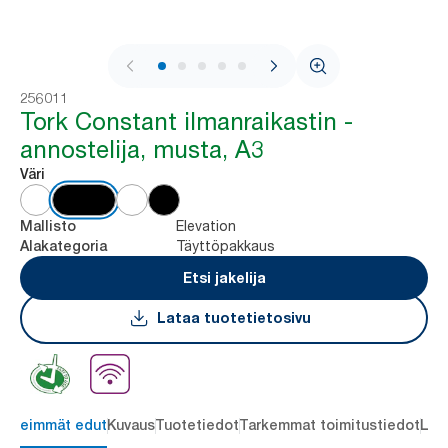
1 / 7
256011
Tork Constant ilmanraikastin -
annostelija, musta, A3
Väri
Elevation
Mallisto
Täyttöpakkaus
Alakategoria
Etsi jakelija
Lataa tuotetietosivu
ärkeimmät edut
Kuvaus
Tuotetiedot
Tarkemmat toimitustiedot
Lat