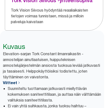
Tork Vision Siivous -yhteensopiva
Tork Vision Siivous hyödyntää reaaliaikaisten
tietojen voimaa tunnistaen, missä ja milloin
palveluja kaivataan
Kuvaus
Elevation-sarjan Tork Constant ilmanraikastin -
annostelijan ainutlaatuisen, huipputeknisen
annostelujärjestelmän ansiosta tuoksua leviää jatkuvasti
ja tasaisesti. Helppokäyttöisiksi todistettu, joten
täyttäminen on vaivatonta.
Viitteet
Suunniteltu tuottamaan jatkuvasti miellyttävän
kokemuksen saniteettitilaan, ja auttaa näin välttämään
valituksia saniteettitilasta.
Ei vain yhtä suihkausta, jonka tuoksu haihtuu –