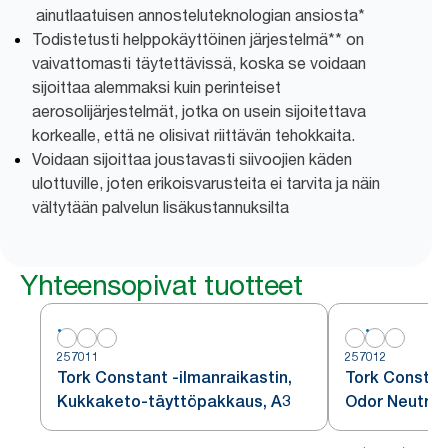
ainutlaatuisen annosteluteknologian ansiosta*
Todistetusti helppokäyttöinen järjestelmä** on
vaivattomasti täytettävissä, koska se voidaan
sijoittaa alemmaksi kuin perinteiset
aerosolijärjestelmät, jotka on usein sijoitettava
korkealle, että ne olisivat riittävän tehokkaita.
Voidaan sijoittaa joustavasti siivoojien käden
ulottuville, joten erikoisvarusteita ei tarvita ja näin
vältytään palvelun lisäkustannuksilta
Yhteensopivat tuotteet
257011
257012
Tork Constant -ilmanraikastin,
Tork Constant
Kukkaketo-täyttöpakkaus, A3
Odor Neutrali
täyttöpakkau