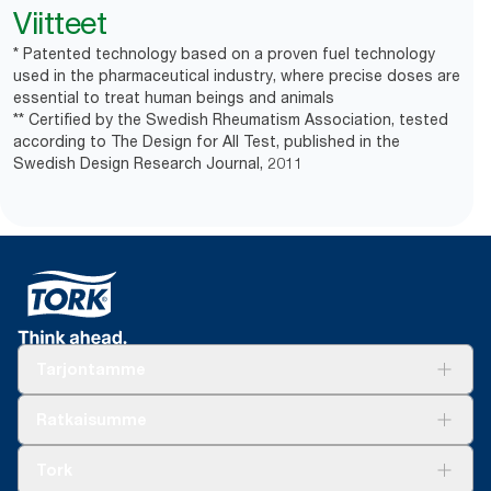
Viitteet
* Patented technology based on a proven fuel technology
used in the pharmaceutical industry, where precise doses are
essential to treat human beings and animals
** Certified by the Swedish Rheumatism Association, tested
according to The Design for All Test, published in the
Swedish Design Research Journal, 2011
Tarjontamme
Ratkaisuja
Ratkaisumme
Vastuullisuus
Tork Clean Care
Tork Vision Siivous
Tork
AD-a-Glance