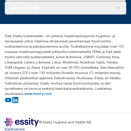
Tork PaperCircle
Tietoa meistä
Ota yhteyttä
Menestystarinoita
Media ja uutiset
tork.fi@essity.com
(+358) 9 5068 8222
Etsi jakelija
Tork, Essity tuotemerkki - on johtava maailmanlaajuinen hygienia- ja
Oy Essity Finland Ab
terveysalan yritys. Olemme sitoutuneet parantamaan hyvinvointia
Revontulenkuja 1
tuotteidemme ja palveluidemme avulla. Tuotteitamme myydään noin 150
02100 Espoo
maassa maailmanlaajuisesti johtavilla tuotemerkeillä TENA ja Tork sekä
muilla vahvoilla tuotemerkeillä, kuten Actimove, JOBST, Cutimed, Knix,
Leukoplast, Libero, Libresse, Lotus, Modibodi, Nosotras, Saba, Tempo,
TOM Organic ja Zewa. Essityllä on noin 36 000 työntekijää. Sen liikevaihto
oli vuonna 2024 noin 146 miljardia Ruotsin kruunua (13 miljardia euroa).
Yrityksen pääkonttori sijaitsee Tukholmassa, Ruotsissa. Essity on listattu
Tukholman pörssissä. Essity murtaa rajoja hyvinvointialalla, ja sen
tavoitteena on terve ja kestävä kiertotalousyhteiskunta. Lisätietoja
osoitteessa
www.essity.com
© Essity Hygiene and Health AB
Käyttöehdot