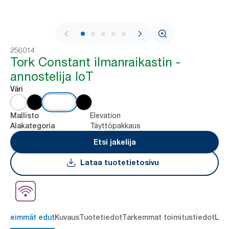
1 / 7
256014
Tork Constant ilmanraikastin -
annostelija IoT
Väri
Elevation
Mallisto
Täyttöpakkaus
Alakategoria
Etsi jakelija
Lataa tuotetietosivu
ärkeimmät edut
Kuvaus
Tuotetiedot
Tarkemmat toimitustiedot
Lat