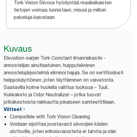
Tork Vision Siivous hyödyntää reaaliaikaisten
tietojen voimaa tunnistaen, missä ja milloin
palveluja kaivataan
Kuvaus
Elevation-sarjan Tork Constant ilmanraikastin -
annostelijan ainutlaatuinen, huipputekninen
annostelujärjestelmä eliminoi hajuja. Se on sertifioidusti
helppokäyttöinen, joten täyttäminen on vaivatonta.
Saatavilla kolme huolella valittua tuoksua – Tuuli,
Kukkaketo ja Odor Neutralizer – jotka tuovat
pitkäkestoista raikkautta jokaiseen saniteettitilaan.
Viitteet
Compatible with Tork Vision Cleaning
Voidaan sijoittaa joustavasti siivoojien käden
ulottuville, joten erikoisvarusteita ei tarvita ja näin