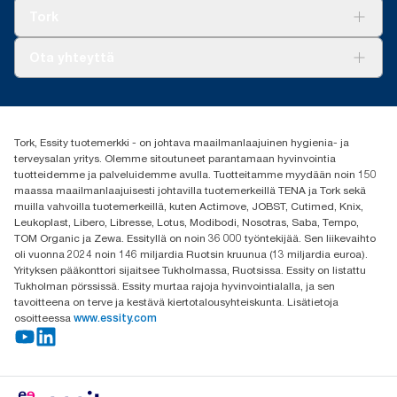
Tork Clean Care
Tork Vision Siivous
Tork
AD-a-Glance
Tork PaperCircle
Tietoa meistä
Ota yhteyttä
Menestystarinoita
Media ja uutiset
tork.fi@essity.com
(+358) 9 5068 8222
Etsi jakelija
Tork, Essity tuotemerkki - on johtava maailmanlaajuinen hygienia- ja
Oy Essity Finland Ab
terveysalan yritys. Olemme sitoutuneet parantamaan hyvinvointia
Revontulenkuja 1
tuotteidemme ja palveluidemme avulla. Tuotteitamme myydään noin 150
02100 Espoo
maassa maailmanlaajuisesti johtavilla tuotemerkeillä TENA ja Tork sekä
muilla vahvoilla tuotemerkeillä, kuten Actimove, JOBST, Cutimed, Knix,
Leukoplast, Libero, Libresse, Lotus, Modibodi, Nosotras, Saba, Tempo,
TOM Organic ja Zewa. Essityllä on noin 36 000 työntekijää. Sen liikevaihto
oli vuonna 2024 noin 146 miljardia Ruotsin kruunua (13 miljardia euroa).
Yrityksen pääkonttori sijaitsee Tukholmassa, Ruotsissa. Essity on listattu
Tukholman pörssissä. Essity murtaa rajoja hyvinvointialalla, ja sen
tavoitteena on terve ja kestävä kiertotalousyhteiskunta. Lisätietoja
osoitteessa
www.essity.com