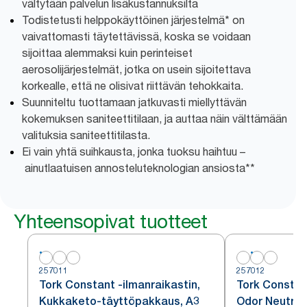
vältytään palvelun lisäkustannuksilta
Todistetusti helppokäyttöinen järjestelmä* on
vaivattomasti täytettävissä, koska se voidaan
sijoittaa alemmaksi kuin perinteiset
aerosolijärjestelmät, jotka on usein sijoitettava
korkealle, että ne olisivat riittävän tehokkaita.
Suunniteltu tuottamaan jatkuvasti miellyttävän
kokemuksen saniteettitilaan, ja auttaa näin välttämään
valituksia saniteettitilasta.
Ei vain yhtä suihkausta, jonka tuoksu haihtuu –
ainutlaatuisen annosteluteknologian ansiosta**
Yhteensopivat tuotteet
257011
257012
Tork Constant -ilmanraikastin,
Tork Constant
Kukkaketo-täyttöpakkaus, A3
Odor Neutrali