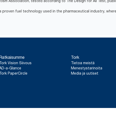
tism Association, tested according to The Design for All Test, pub
 proven fuel technology used in the pharmaceutical industry, where
Ratkaisumme
Tork
Tork Vision Siivous
Tietoa meistä
AD-a-Glance
Menestystarinoita
Tork PaperCircle
Media ja uutiset