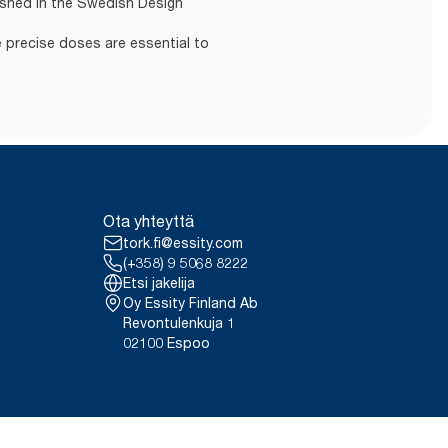
lished in the Swedish Design
 precise doses are essential to
Ota yhteyttä
tork.fi@essity.com
(+358) 9 5068 8222
Etsi jakelija
Oy Essity Finland Ab
Revontulenkuja 1
02100 Espoo