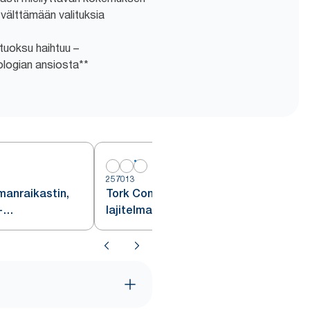
n välttämään valituksia
 tuoksu haihtuu –
ologian ansiosta**
257013
manraikastin,
Tork Constant -ilmanraikastin,
-
lajitelma, A3
3