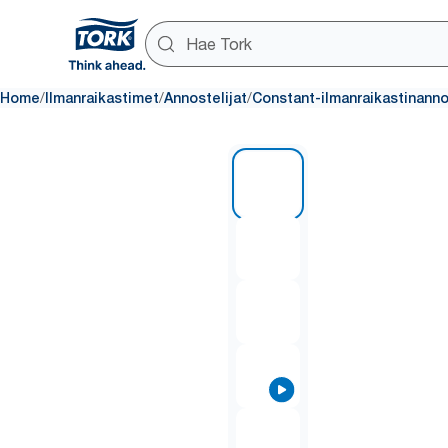
/
/
/
Home
Ilmanraikastimet
Annostelijat
Constant-ilmanraikastinanno
1 of 7