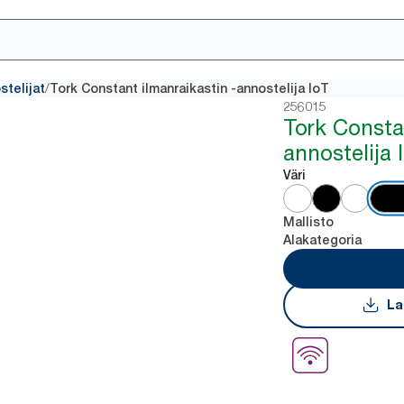
/
stelijat
Tork Constant ilmanraikastin -annostelija IoT
256015
Tork Constan
annostelija 
Väri
Mallisto
Alakategoria
La