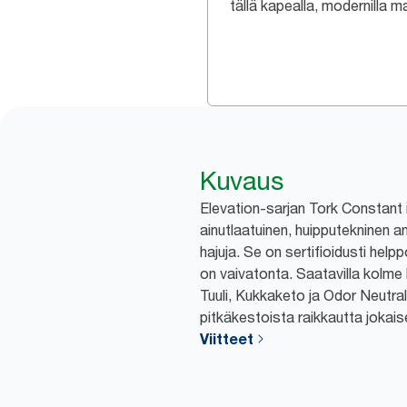
tällä kapealla, modernilla mal
Kuvaus
Elevation-sarjan Tork Constant i
ainutlaatuinen, huipputekninen a
hajuja. Se on sertifioidusti hel
on vaivatonta. Saatavilla kolme 
Tuuli, Kukkaketo ja Odor Neutral
pitkäkestoista raikkautta jokaise
Viitteet