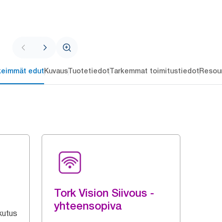
keimmät edut
Kuvaus
Tuotetiedot
Tarkemmat toimitustiedot
Resou
Tork Vision Siivous -
yhteensopiva
kutus