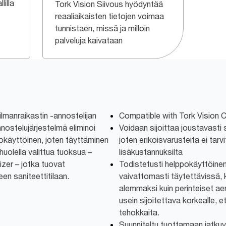
lilla
Tork Vision Siivous hyödyntää
reaaliaikaisten tietojen voimaa
tunnistaen, missä ja milloin
palveluja kaivataan
lmanraikastin -annostelijan
Compatible with Tork Vision C
nnostelujärjestelmä eliminoi
Voidaan sijoittaa joustavasti s
ppokäyttöinen, joten täyttäminen
joten erikoisvarusteita ei tarvi
huolella valittua tuoksua –
lisäkustannuksilta
izer – jotka tuovat
Todistetusti helppokäyttöinen
en saniteettitilaan.
vaivattomasti täytettävissä, 
alemmaksi kuin perinteiset aer
usein sijoitettava korkealle, et
tehokkaita.
Suunniteltu tuottamaan jatku