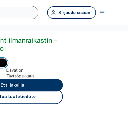
Kirjaudu sisään
t ilmanraikastin -
IoT
Elevation
Täyttöpakkaus
Etsi jakelija
taa tuotetiedote