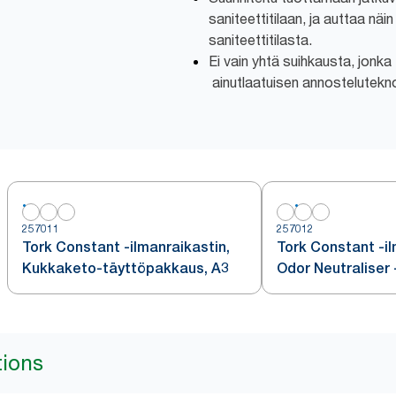
saniteettitilaan, ja auttaa näi
saniteettitilasta.
Ei vain yhtä suihkausta, jonka
ainutlaatuisen annostelutekn
257011
257012
Tork Constant -ilmanraikastin,
Tork Constant -il
Kukkaketo-täyttöpakkaus, A3
Odor Neutraliser 
täyttöpakkaus, A
tions