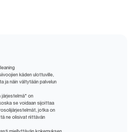
leaning
iivoojien käden ulottuville,
ta ja näin vältytään palvelun
 järjestelmä* on
koska se voidaan sijoittaa
osolijärjestelmät, jotka on
tä ne olisivat riittävän
vasti miellyttävän kokemuksen