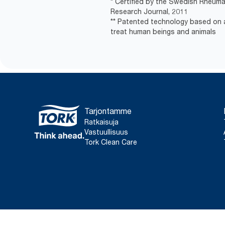
* Certified by the Swedish Rheuma
Research Journal, 2011
** Patented technology based on a
treat human beings and animals
Tarjontamme
Ratkaisuja
Vastuullisuus
Tork Clean Care