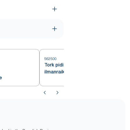
562500
Tork pidike
ilmanraikastinkiekolle
e