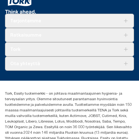
Tarjontamme
Ratkaisuja
Ratkaisumme
Vastuullisuus
Tork Clean Care
Tork Vision Siivous
Tork
AD-a-Glance
Tork PaperCircle
Tietoa meistä
Ota yhteyttä
Menestystarinoita
Media ja uutiset
tork.fi@essity.com
(+358) 9 5068 8222
Etsi jakelija
Tork, Essity tuotemerkki - on johtava maailmanlaajuinen hygienia- ja
Oy Essity Finland Ab
terveysalan yritys. Olemme sitoutuneet parantamaan hyvinvointia
Revontulenkuja 1
tuotteidemme ja palveluidemme avulla. Tuotteitamme myydään noin 150
02100 Espoo
maassa maailmanlaajuisesti johtavilla tuotemerkeillä TENA ja Tork sekä
muilla vahvoilla tuotemerkeillä, kuten Actimove, JOBST, Cutimed, Knix,
Leukoplast, Libero, Libresse, Lotus, Modibodi, Nosotras, Saba, Tempo,
TOM Organic ja Zewa. Essityllä on noin 36 000 työntekijää. Sen liikevaihto
oli vuonna 2024 noin 146 miljardia Ruotsin kruunua (13 miljardia euroa).
Yrityksen pääkonttori sijaitsee Tukholmassa, Ruotsissa. Essity on listattu