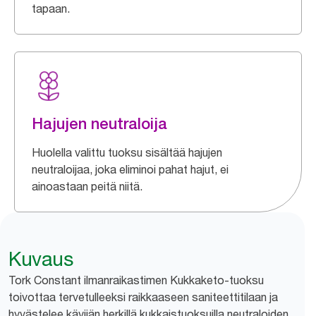
tapaan.
Hajujen neutraloija
Huolella valittu tuoksu sisältää hajujen
neutraloijaa, joka eliminoi pahat hajut, ei
ainoastaan peitä niitä.
Kuvaus
Tork Constant ilmanraikastimen Kukkaketo-tuoksu
toivottaa tervetulleeksi raikkaaseen saniteettitilaan ja
hyvästelee kävijän herkillä kukkaistuoksuilla neutraloiden