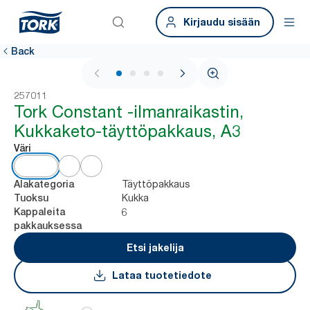
Kirjaudu sisään
Back
1 / 4
257011
Tork Constant -ilmanraikastin,
Kukkaketo-täyttöpakkaus, A3
Väri
Täyttöpakkaus
Alakategoria
Kukka
Tuoksu
6
Kappaleita
pakkauksessa
Etsi jakelija
Lataa tuotetiedote