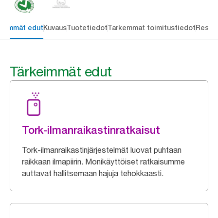
keimmät edut
Kuvaus
Tuotetiedot
Tarkemmat toimitustiedot
Resou
Tärkeimmät edut
Tork-ilmanraikastinratkaisut
Tork-ilmanraikastinjärjestelmät luovat puhtaan
raikkaan ilmapiirin. Monikäyttöiset ratkaisumme
auttavat hallitsemaan hajuja tehokkaasti.