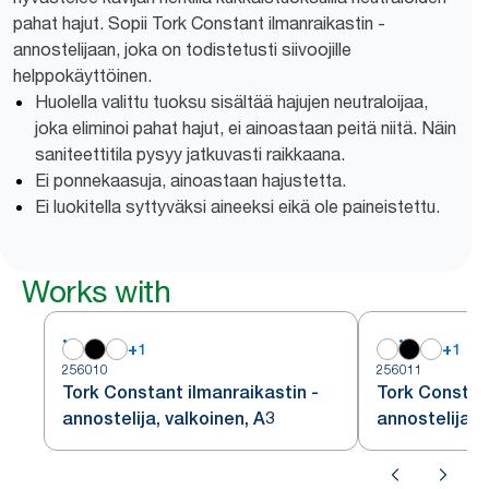
pahat hajut. Sopii Tork Constant ilmanraikastin -
annostelijaan, joka on todistetusti siivoojille
helppokäyttöinen.
Huolella valittu tuoksu sisältää hajujen neutraloijaa,
joka eliminoi pahat hajut, ei ainoastaan peitä niitä. Näin
saniteettitila pysyy jatkuvasti raikkaana.
Ei ponnekaasuja, ainoastaan hajustetta.
Ei luokitella syttyväksi aineeksi eikä ole paineistettu.
Works with
+
1
+
1
256010
256011
Tork Constant ilmanraikastin -
Tork Constant
annostelija, valkoinen, A3
annostelija, 