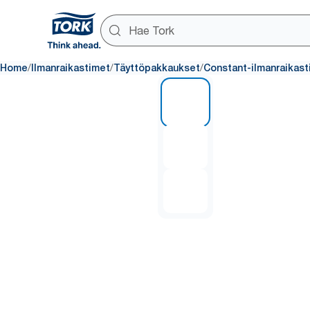
/
/
/
Home
Ilmanraikastimet
Täyttöpakkaukset
Constant-ilmanraikast
1 of 3