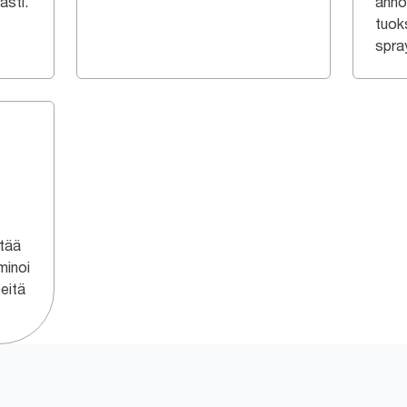
asti.
anno
tuoks
spra
ltää
iminoi
peitä