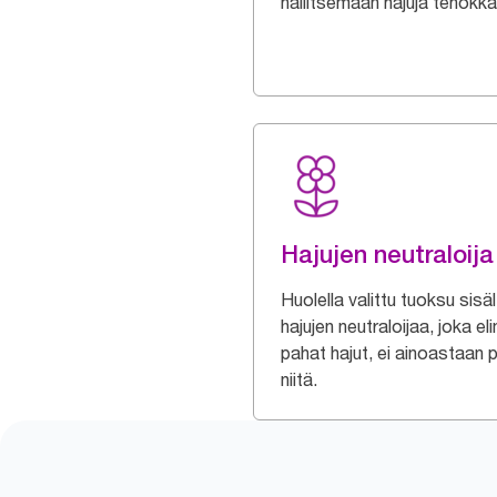
hallitsemaan hajuja tehokka
Hajujen neutraloija
Huolella valittu tuoksu sisä
hajujen neutraloijaa, joka el
pahat hajut, ei ainoastaan 
niitä.