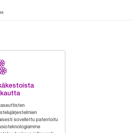
aa
käkestoista
kkautta
aseuttisten
stelujärjestelmien
isesti sovellettu patentoitu
uusioteknologiamme