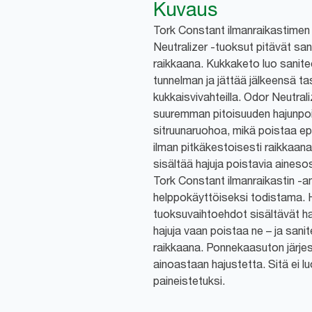
Kuvaus
Tork Constant ilmanraikastimen
Neutralizer -tuoksut pitävät sani
raikkaana. Kukkaketo luo saniteet
tunnelman ja jättää jälkeensä ta
kukkaisvivahteilla. Odor Neutral
suuremman pitoisuuden hajunpoi
sitruunaruohoa, mikä poistaa epä
ilman pitkäkestoisesti raikkaan
sisältää hajuja poistavia aineso
Tork Constant ilmanraikastin -an
helppokäyttöiseksi todistama. Hu
tuoksuvaihtoehdot sisältävät haju
hajuja vaan poistaa ne – ja sanit
raikkaana. Ponnekaasuton järjes
ainoastaan hajustetta. Sitä ei lu
paineistetuksi.