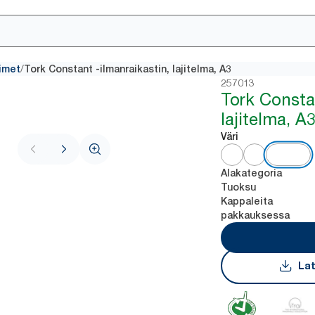
/
imet
Tork Constant -ilmanraikastin, lajitelma, A3
257013
Tork Constan
lajitelma, A
Väri
Alakategoria
Tuoksu
Kappaleita
pakkauksessa
Lat