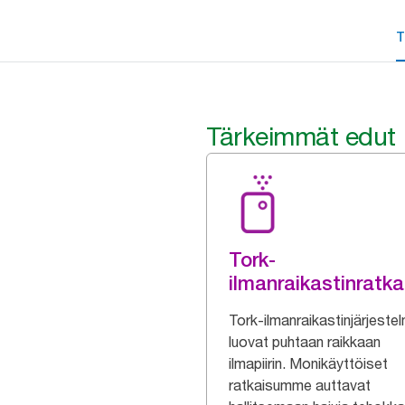
T
Tärkeimmät edut
Tork-
ilmanraikastinratka
Tork-ilmanraikastinjärjeste
luovat puhtaan raikkaan
ilmapiirin. Monikäyttöiset
ratkaisumme auttavat