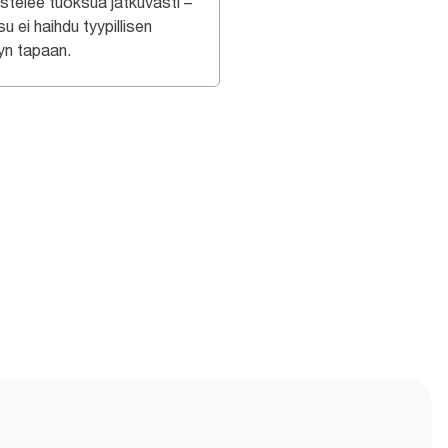
stelee tuoksua jatkuvasti –
u ei haihdu tyypillisen
yn tapaan.