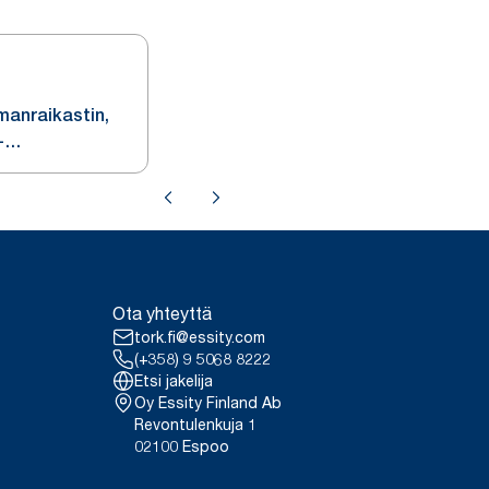
manraikastin,
-
3
Ota yhteyttä
tork.fi@essity.com
(+358) 9 5068 8222
Etsi jakelija
Oy Essity Finland Ab
Revontulenkuja 1
02100 Espoo