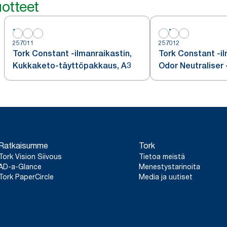
otteet
257011
257012
Tork Constant -ilmanraikastin,
Tork Constant -il
Kukkaketo-täyttöpakkaus, A3
Odor Neutraliser 
täyttöpakkaus, A
Ratkaisumme
Tork
Tork Vision Siivous
Tietoa meistä
AD-a-Glance
Menestystarinoita
Tork PaperCircle
Media ja uutiset