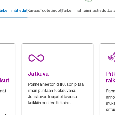
ärkeimmät edut
Kuvaus
Tuotetiedot
Tarkemmat toimitustiedot
Lat
Jatkuva
Pit
isut
rai
Ponneaineeton diffuusori pitää
ilman puhtaan tuoksuvana.
lmät
Farm
Joustavasti sijoitettavissa
anno
kaikkiin saniteettitiloihin.
muka
diff