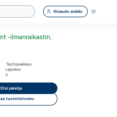
Kirjaudu sisään
t -ilmanraikastin,
3
Täyttöpakkaus
Lajitelma
6
Etsi jakelija
aa tuotetietosivu