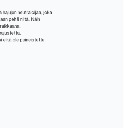
ä hajujen neutraloijaa, joka
taan peitä niitä. Näin
 raikkaana.
ajustetta.
i eikä ole paineistettu.