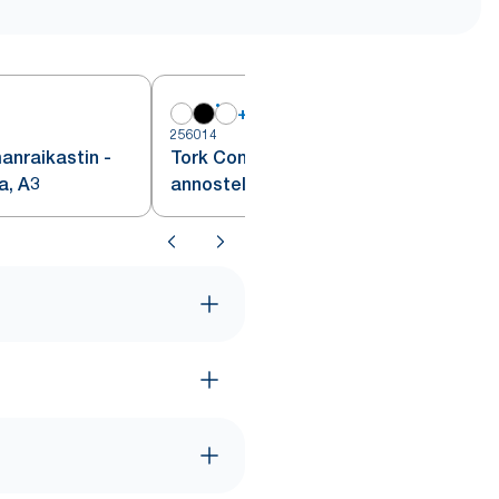
+
1
256014
2
anraikastin -
Tork Constant ilmanraikastin -
a, A3
annostelija IoT