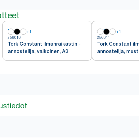
tteet
+
1
+
1
256010
256011
Tork Constant ilmanraikastin -
Tork Constant ilm
annostelija, valkoinen, A3
annostelija, must
ustiedot