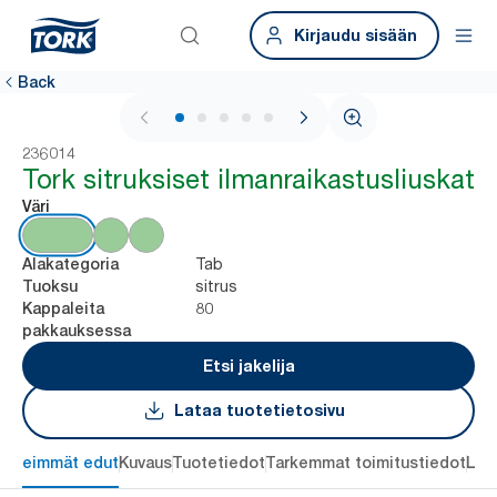
Kirjaudu sisään
Back
1 / 5
236014
Tork sitruksiset ilmanraikastusliuskat
Väri
Tab
Alakategoria
sitrus
Tuoksu
80
Kappaleita
pakkauksessa
Etsi jakelija
Lataa tuotetietosivu
ärkeimmät edut
Kuvaus
Tuotetiedot
Tarkemmat toimitustiedot
Lat