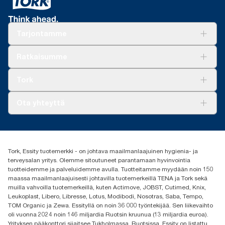
Tarjontamme
Ratkaisuja
Ratkaisumme
Vastuullisuus
Tork Clean Care
Tork Vision Siivous
Tork
AD-a-Glance
Tork PaperCircle
Tietoa meistä
Ota yhteyttä
Menestystarinoita
Media ja uutiset
tork.fi@essity.com
(+358) 9 5068 8222
Etsi jakelija
Tork, Essity tuotemerkki - on johtava maailmanlaajuinen hygienia- ja
Oy Essity Finland Ab
terveysalan yritys. Olemme sitoutuneet parantamaan hyvinvointia
Revontulenkuja 1
tuotteidemme ja palveluidemme avulla. Tuotteitamme myydään noin 150
02100 Espoo
maassa maailmanlaajuisesti johtavilla tuotemerkeillä TENA ja Tork sekä
muilla vahvoilla tuotemerkeillä, kuten Actimove, JOBST, Cutimed, Knix,
Leukoplast, Libero, Libresse, Lotus, Modibodi, Nosotras, Saba, Tempo,
TOM Organic ja Zewa. Essityllä on noin 36 000 työntekijää. Sen liikevaihto
oli vuonna 2024 noin 146 miljardia Ruotsin kruunua (13 miljardia euroa).
Yrityksen pääkonttori sijaitsee Tukholmassa, Ruotsissa. Essity on listattu