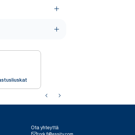
astusliuskat
Ota yhteyttä
tork.fi@essity.com