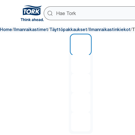
/
/
/
/
Home
Ilmanraikastimet
Täyttöpakkaukset
Ilmanraikastinkiekot
T
1 of 5