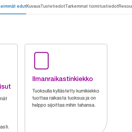
keimmät edut
Kuvaus
Tuotetiedot
Tarkemmat toimitustiedot
Resou
Ilmanraikastinkiekko
isut
Tuoksulla kyllästetty kumikiekko
tuottaa raikasta tuoksua ja on
lmät
helppo sijoittaa mihin tahansa.
asti.