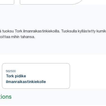
vä tuoksu Tork ilmanraikastinkiekoilla. Tuoksulla kyllästetty kum
oittaa mihin tahansa.
562500
Tork pidike
ilmanraikastinkiekolle
tions