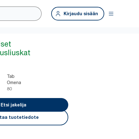
Kirjaudu sisään
set
usliuskat
Tab
Omena
80
Etsi jakelija
taa tuotetiedote