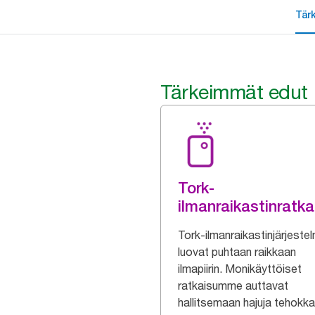
Tär
Tärkeimmät edut
Tork-
ilmanraikastinratka
Tork-ilmanraikastinjärjeste
luovat puhtaan raikkaan
ilmapiirin. Monikäyttöiset
ratkaisumme auttavat
hallitsemaan hajuja tehokka