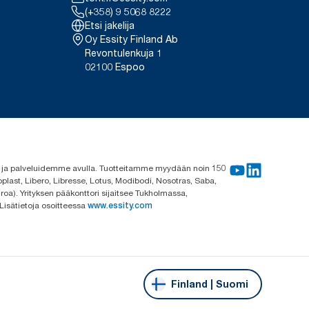
(+358) 9 5068 8222
Etsi jakelija
Oy Essity Finland Ab
Revontulenkuja 1
02100 Espoo
me ja palveluidemme avulla. Tuotteitamme myydään noin 150
plast, Libero, Libresse, Lotus, Modibodi, Nosotras, Saba,
roa). Yrityksen pääkonttori sijaitsee Tukholmassa,
 Lisätietoja osoitteessa
www.essity.com
Finland | Suomi