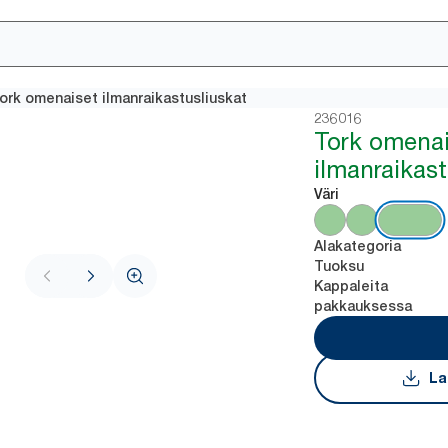
ork omenaiset ilmanraikastusliuskat
236016
Tork omenai
ilmanraikast
Väri
Alakategoria
Tuoksu
Kappaleita
pakkauksessa
La