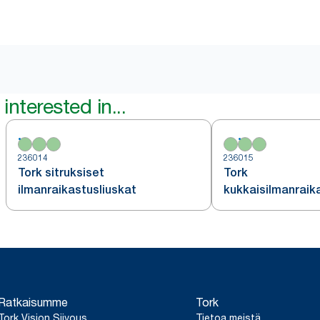
interested in...
236014
236015
Tork sitruksiset
Tork
ilmanraikastusliuskat
kukkaisilmanraik
Ratkaisumme
Tork
Tork Vision Siivous
Tietoa meistä