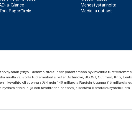
AD-a-Glance
Menestystarinoita
Tork PaperCircle
Media ja uutiset
 ja terveysalan yritys. Olemme sitoutuneet parantamaan hyvinvointia tuotteidem
ekä muilla vahvoilla tuotemerkeillä, kuten Actimove, JOBST, Cutimed, Knix, Leuko
n liikevaihto oli vuonna 2024 noin 146 miljardia Ruotsin kruunua (13 miljardia eu
a hyvinvointialalla, ja sen tavoitteena on terve ja kestävä kiertotalousyhteiskunta.