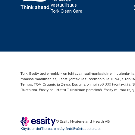
Vastuullisuus
Tork Clean Care
Tork, Essity tuotemerkki - on johtava maailmanlaajuinen hygienia-
maassa maailmanlaajuisesti johtavilla tuotemerkeillä TENA ja Tork s
Tempo, TOM Organic ja Zewa. Essityllä on noin 36 000 työntekijää. Se
Ruotsissa. Essity on listattu Tukholman pörssissä. Essity murtaa rajoj
© Essity Hygiene and Health AB
Käyttöehdot
Tietosuojakäytäntö
Evästeasetukset