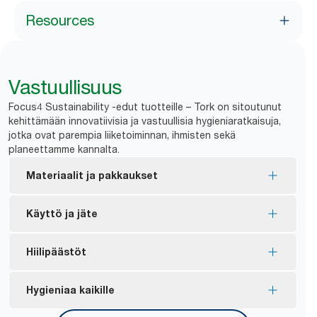
Resources
Vastuullisuus
Focus4 Sustainability -edut tuotteille – Tork on sitoutunut
kehittämään innovatiivisia ja vastuullisia hygieniaratkaisuja,
jotka ovat parempia liiketoiminnan, ihmisten sekä
planeettamme kannalta.
Materiaalit ja pakkaukset
Tork Xpressnap Fit Natural lautasliina on
Käyttö ja jäte
valmistettu 100-prosenttisesti kierrätetyistä
kuiduista. Kuiduista 30–70 % on peräisin
Vähennä pois heitettyjen, käyttämättömien
Hiilipäästöt
vaihtoehtoisista lähteistä, kuten
*
lautasliinojen määrää 83 %.
juomapakkauksista ja pahvilaatikoista.
Täyttöpakkaukset ovat teollisesti kompostoituvia
Tork Xpressnap Fit -tuotteen keskimääräinen
Hygieniaa kaikille
EU-ympäristömerkillä sertifioitu – vähäisempi
**
standardin EN 13432 mukaisesti.
cradle-to-grave (kehdosta hautaan) -hiilijalanjälki
ympäristövaikutus koko tuotteen elinkaaren ajan
on 3,2 g hiilidioksidiekvivalenttia (CO2e) käyttöä