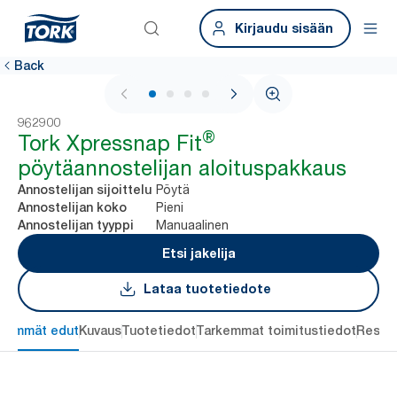
Kirjaudu sisään
Back
1 / 4
962900
®
Tork Xpressnap Fit
pöytäannostelijan aloituspakkaus
Pöytä
Annostelijan sijoittelu
Pieni
Annostelijan koko
Manuaalinen
Annostelijan tyyppi
Etsi jakelija
Lataa tuotetiedote
keimmät edut
Kuvaus
Tuotetiedot
Tarkemmat toimitustiedot
Resou