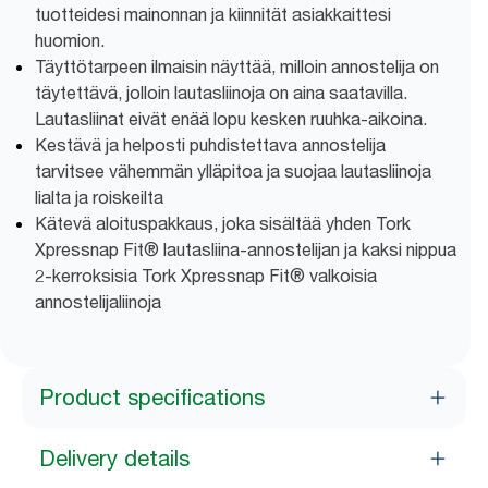
tuotteidesi mainonnan ja kiinnität asiakkaittesi
huomion.
Täyttötarpeen ilmaisin näyttää, milloin annostelija on
täytettävä, jolloin lautasliinoja on aina saatavilla.
Lautasliinat eivät enää lopu kesken ruuhka-aikoina.
Kestävä ja helposti puhdistettava annostelija
tarvitsee vähemmän ylläpitoa ja suojaa lautasliinoja
lialta ja roiskeilta
Kätevä aloituspakkaus, joka sisältää yhden Tork
Xpressnap Fit® lautasliina-annostelijan ja kaksi nippua
2-kerroksisia Tork Xpressnap Fit® valkoisia
annostelijaliinoja
Product specifications
Delivery details