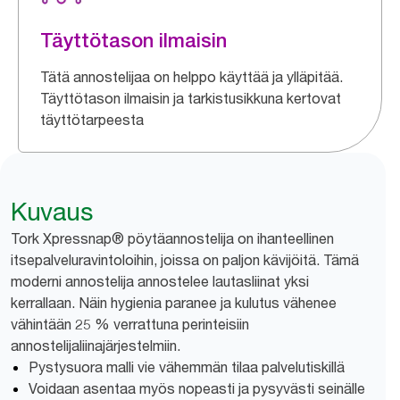
Täyttötason ilmaisin
Tätä annostelijaa on helppo käyttää ja ylläpitää.
Täyttötason ilmaisin ja tarkistusikkuna kertovat
täyttötarpeesta
Kuvaus
Tork Xpressnap® pöytäannostelija on ihanteellinen
itsepalveluravintoloihin, joissa on paljon kävijöitä. Tämä
moderni annostelija annostelee lautasliinat yksi
kerrallaan. Näin hygienia paranee ja kulutus vähenee
vähintään 25 % verrattuna perinteisiin
annostelijaliinajärjestelmiin.
Pystysuora malli vie vähemmän tilaa palvelutiskillä
Voidaan asentaa myös nopeasti ja pysyvästi seinälle