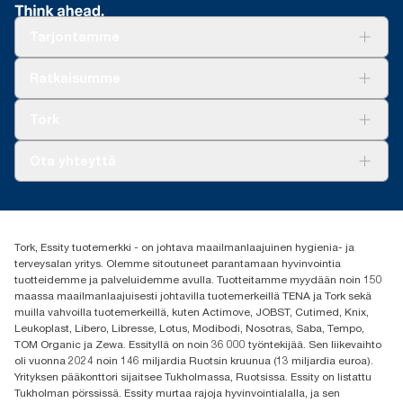
annostelijajärjestelmään (271600 ja 10935)
yhdistettynä. Koska nämä tiedot ovat järjestelmän keskiarvoja,
luettelosta
*
Ruotsin reumaliiton sertifioima.
niitä ei ole tarkoitettu käytettäväksi hiilipäästöraportoinnissa
***
Rajoituksia saattaa olla paikallisesti. Ennen teolliseen
Tarjontamme
yksittäisten tuotteiden tai kulutuksen osalta.
kompostoriin hävittämistä varmista tuotteen hyväksyntä
**
paikallisilta viranomaisilta. Varmista myös, että tuotetta ei ole
Keskimäärin verrattuna kaikkien Tork Xpressnap® -
Ratkaisuja
Ratkaisumme
käytetty vaarallisten tai kompostoitumattomien aineiden kanssa.
järjestelmän (N4) täyttöpakkausten hiilijalanjäljen keskiarvoon
Vastuullisuus
ennen uusiutuvan sähkön hankinnan aloittamista, joka on
Tork Clean Care
Tork Vision Siivous
vahvistettu ja yhteensovitettu paperinvalmistustoiminnoillemme
Tork
AD-a-Glance
alkuperätakuiden kautta. Tuloksena saatu hiilijalanjäljen
pieneneminen määritettiin kolmannen osapuolen tarkistamassa
Tork PaperCircle
Tietoa meistä
Ota yhteyttä
cradle-to-grave (kehdosta hautaan) -elinkaariarvioinnissa.
Menestystarinoita
Media ja uutiset
tork.fi@essity.com
(+358) 9 5068 8222
Etsi jakelija
Tork, Essity tuotemerkki - on johtava maailmanlaajuinen hygienia- ja
Oy Essity Finland Ab
terveysalan yritys. Olemme sitoutuneet parantamaan hyvinvointia
Revontulenkuja 1
tuotteidemme ja palveluidemme avulla. Tuotteitamme myydään noin 150
02100 Espoo
maassa maailmanlaajuisesti johtavilla tuotemerkeillä TENA ja Tork sekä
muilla vahvoilla tuotemerkeillä, kuten Actimove, JOBST, Cutimed, Knix,
Leukoplast, Libero, Libresse, Lotus, Modibodi, Nosotras, Saba, Tempo,
TOM Organic ja Zewa. Essityllä on noin 36 000 työntekijää. Sen liikevaihto
oli vuonna 2024 noin 146 miljardia Ruotsin kruunua (13 miljardia euroa).
Yrityksen pääkonttori sijaitsee Tukholmassa, Ruotsissa. Essity on listattu
Tukholman pörssissä. Essity murtaa rajoja hyvinvointialalla, ja sen