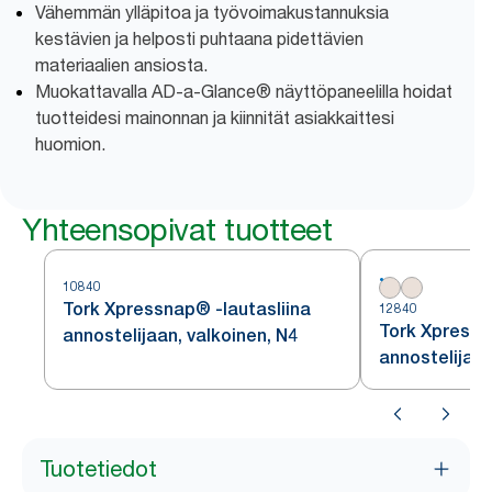
Vähemmän ylläpitoa ja työvoimakustannuksia
kestävien ja helposti puhtaana pidettävien
materiaalien ansiosta.
Muokattavalla AD-a-Glance® näyttöpaneelilla hoidat
tuotteidesi mainonnan ja kiinnität asiakkaittesi
huomion.
Yhteensopivat tuotteet
10840
Tork Xpressnap® -lautasliina
12840
Tork Xpressn
annostelijaan, valkoinen, N4
annostelijaan
N4
Tuotetiedot