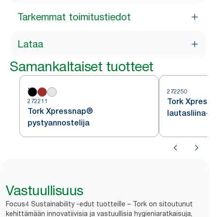
Tarkemmat toimitustiedot
Lataa
Samankaltaiset tuotteet
272250
Tork Xpressn
272211
Tork Xpressnap®
lautasliina-a
pystyannostelija
Vastuullisuus
Focus4 Sustainability -edut tuotteille – Tork on sitoutunut
kehittämään innovatiivisia ja vastuullisia hygieniaratkaisuja,