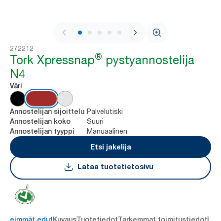
1 / 8
272212
®
Tork Xpressnap
pystyannostelija
N4
Väri
Palvelutiski
Annostelijan sijoittelu
Suuri
Annostelijan koko
Manuaalinen
Annostelijan tyyppi
Etsi jakelija
Lataa tuotetietosivu
ärkeimmät edut
Kuvaus
Tuotetiedot
Tarkemmat toimitustiedot
Lat