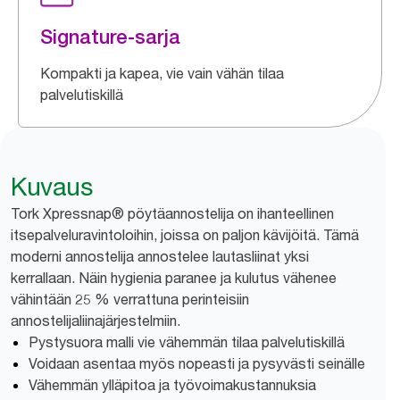
Signature-sarja
Kompakti ja kapea, vie vain vähän tilaa
palvelutiskillä
Kuvaus
Tork Xpressnap® pöytäannostelija on ihanteellinen
itsepalveluravintoloihin, joissa on paljon kävijöitä. Tämä
moderni annostelija annostelee lautasliinat yksi
kerrallaan. Näin hygienia paranee ja kulutus vähenee
vähintään 25 % verrattuna perinteisiin
annostelijaliinajärjestelmiin.
Pystysuora malli vie vähemmän tilaa palvelutiskillä
Voidaan asentaa myös nopeasti ja pysyvästi seinälle
Vähemmän ylläpitoa ja työvoimakustannuksia