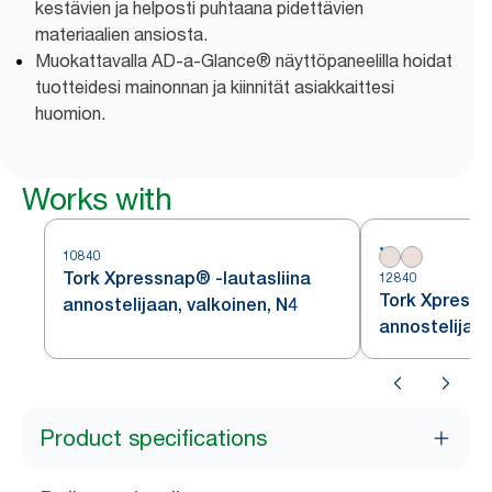
kestävien ja helposti puhtaana pidettävien
materiaalien ansiosta.
Muokattavalla AD-a-Glance® näyttöpaneelilla hoidat
tuotteidesi mainonnan ja kiinnität asiakkaittesi
huomion.
Works with
10840
Tork Xpressnap® -lautasliina
12840
Tork Xpressn
annostelijaan, valkoinen, N4
annostelijaan
N4
Product specifications