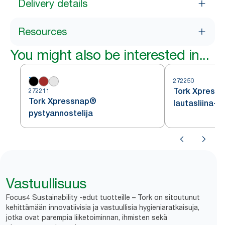
Delivery details
Resources
You might also be interested in...
272250
Tork Xpressn
272211
Tork Xpressnap®
lautasliina-a
pystyannostelija
Vastuullisuus
Focus4 Sustainability -edut tuotteille – Tork on sitoutunut
kehittämään innovatiivisia ja vastuullisia hygieniaratkaisuja,
jotka ovat parempia liiketoiminnan, ihmisten sekä