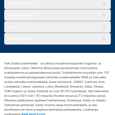
***
Rajoituksia saattaa olla paikallisesti. Ennen teolliseen
Tarjontamme
yksittäisten tuotteiden tai kulutuksen osalta.
kompostoriin hävittämistä varmista tuotteen hyväksyntä
**
paikallisilta viranomaisilta. Varmista myös, että tuotetta ei ole
Keskimäärin verrattuna kaikkien Tork Xpressnap® -
Ratkaisuja
Ratkaisumme
käytetty vaarallisten tai kompostoitumattomien aineiden kanssa.
järjestelmän (N4) täyttöpakkausten hiilijalanjäljen keskiarvoon
Vastuullisuus
ennen uusiutuvan sähkön hankinnan aloittamista, joka on
Tork Clean Care
Tork Vision Siivous
vahvistettu ja yhteensovitettu paperinvalmistustoiminnoillemme
Tork
AD-a-Glance
alkuperätakuiden kautta. Tuloksena saatu hiilijalanjäljen
pieneneminen määritettiin kolmannen osapuolen tarkistamassa
Tork PaperCircle
Tietoa meistä
Ota yhteyttä
cradle-to-grave (kehdosta hautaan) -elinkaariarvioinnissa.
Menestystarinoita
Media ja uutiset
tork.fi@essity.com
(+358) 9 5068 8222
Etsi jakelija
Tork, Essity tuotemerkki - on johtava maailmanlaajuinen hygienia- ja
Oy Essity Finland Ab
terveysalan yritys. Olemme sitoutuneet parantamaan hyvinvointia
Revontulenkuja 1
tuotteidemme ja palveluidemme avulla. Tuotteitamme myydään noin 150
02100 Espoo
maassa maailmanlaajuisesti johtavilla tuotemerkeillä TENA ja Tork sekä
muilla vahvoilla tuotemerkeillä, kuten Actimove, JOBST, Cutimed, Knix,
Leukoplast, Libero, Libresse, Lotus, Modibodi, Nosotras, Saba, Tempo,
TOM Organic ja Zewa. Essityllä on noin 36 000 työntekijää. Sen liikevaihto
oli vuonna 2024 noin 146 miljardia Ruotsin kruunua (13 miljardia euroa).
Yrityksen pääkonttori sijaitsee Tukholmassa, Ruotsissa. Essity on listattu
Tukholman pörssissä. Essity murtaa rajoja hyvinvointialalla, ja sen
tavoitteena on terve ja kestävä kiertotalousyhteiskunta. Lisätietoja
osoitteessa
www.essity.com