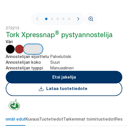
1 / 8
272213
®
Tork Xpressnap
pystyannostelija
Väri
Palvelutiski
Annostelijan sijoittelu
Suuri
Annostelijan koko
Manuaalinen
Annostelijan tyyppi
Etsi jakelija
Lataa tuotetiedote
keimmät edut
Kuvaus
Tuotetiedot
Tarkemmat toimitustiedot
Resou