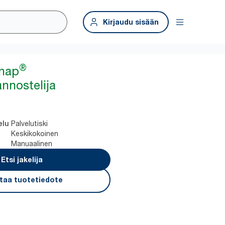
Kirjaudu sisään
®
snap
annostelija
Palvelutiski
elu
Keskikokoinen
Manuaalinen
Etsi jakelija
taa tuotetiedote