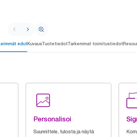
keimmät edut
Kuvaus
Tuotetiedot
Tarkemmat toimitustiedot
Resou
Personalisoi
Sig
Suunnittele, tulosta ja näytä
Komp