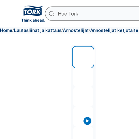
/
/
/
Home
Lautasliinat ja kattaus
Annostelijat
Annostelijat ketjutaitet
1 of 8