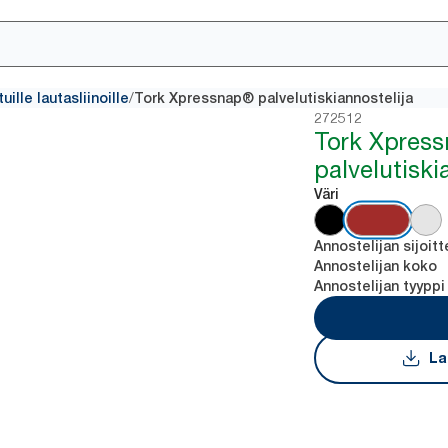
/
uille lautasliinoille
Tork Xpressnap® palvelutiskiannostelija
272512
Tork Xpres
palvelutiski
Väri
Annostelijan sijoitt
Annostelijan koko
Annostelijan tyyppi
La