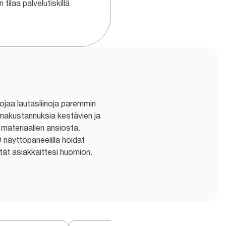
 tilaa palvelutiskillä
ojaa lautasliinoja paremmin
makustannuksia kestävien ja
 materiaalien ansiosta.
näyttöpaneelilla hoidat
ität asiakkaittesi huomion.