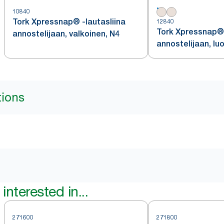
10840
Tork Xpressnap® -lautasliina
12840
Tork Xpressnap® 
annostelijaan, valkoinen, N4
annostelijaan, lu
N4
tions
interested in...
271600
271800