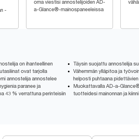
oma viestisi annostelijoiden AD-
vähän
a-Glance®-mainospaneeleissa
an -
stelija on ihanteellinen
Täysin suojattu annostelija su
utasliinat ovat tarjolla
Vähemmän ylläpitoa ja työvoi
ni annostelija annostelee
helposti puhtaana pidettävien
 hygienia paranee ja
Muokattavalla AD-a-Glance® 
a 43 % verrattuna perinteisiin
tuotteidesi mainonnan ja kiinn