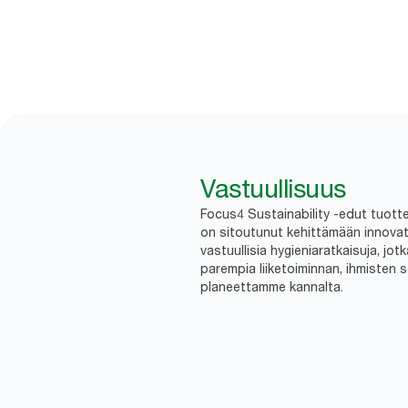
Vastuullisuus
Focus4 Sustainability -edut tuottei
on sitoutunut kehittämään innovatii
vastuullisia hygieniaratkaisuja, jot
parempia liiketoiminnan, ihmisten 
planeettamme kannalta.