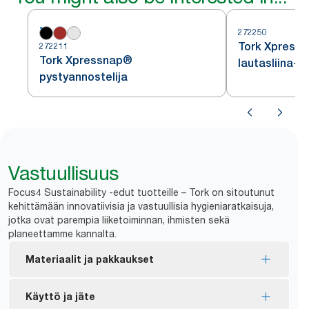
272250
Tork Xpressn
272211
Tork Xpressnap®
lautasliina-a
pystyannostelija
Vastuullisuus
Focus4 Sustainability -edut tuotteille – Tork on sitoutunut
kehittämään innovatiivisia ja vastuullisia hygieniaratkaisuja,
jotka ovat parempia liiketoiminnan, ihmisten sekä
planeettamme kannalta.
Materiaalit ja pakkaukset
EU-ympäristömerkillä sertifioidut täyttöpakkaukset
Käyttö ja jäte
– vähäisempi ympäristövaikutus koko tuotteen