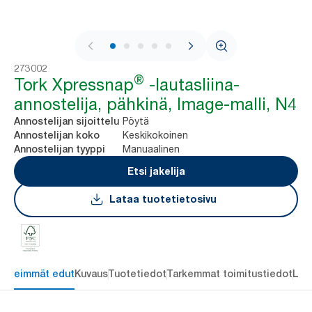
1 / 7
273002
®
Tork Xpressnap
-lautasliina-
annostelija, pähkinä, Image-malli, N4
Pöytä
Annostelijan sijoittelu
Keskikokoinen
Annostelijan koko
Manuaalinen
Annostelijan tyyppi
Etsi jakelija
Lataa tuotetietosivu
ärkeimmät edut
Kuvaus
Tuotetiedot
Tarkemmat toimitustiedot
Lat