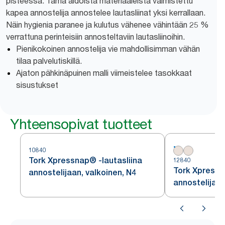
pisteessä. Tämä aidoista materiaaleista valmistettu
kapea annostelija annostelee lautasliinat yksi kerrallaan.
Näin hygienia paranee ja kulutus vähenee vähintään 25 %
verrattuna perinteisiin annosteltaviin lautasliinoihin.
Pienikokoinen annostelija vie mahdollisimman vähän
tilaa palvelutiskillä.
Ajaton pähkinäpuinen malli viimeistelee tasokkaat
sisustukset
Yhteensopivat tuotteet
10840
Tork Xpressnap® -lautasliina
12840
Tork Xpressn
annostelijaan, valkoinen, N4
annostelijaan
N4