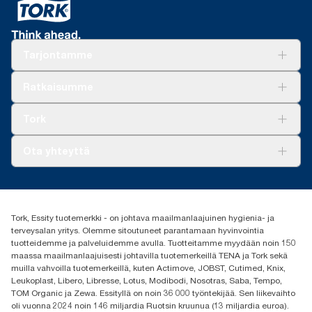
**
kolmannen osapuolen tarkastamiin elinkaariarviointeihin (LCA),
Perustuu tutkimukseen, jossa verrattiin Tork Xpressnap -
hävittämiseen.
palvelutiskijärjestelmän kulutusta ja painoa perinteiseen Tork-
jotka kattavat kaikki täyttöpakkausten laatutasot kulutustietoihin
*
Katso yksittäisten tuotteiden sertifikaatit ja myyntiväittämät
annostelijajärjestelmään (271600 ja 10935)
yhdistettynä. Koska nämä tiedot ovat järjestelmän keskiarvoja,
luettelosta
*
Ruotsin reumaliiton sertifioima.
niitä ei ole tarkoitettu käytettäväksi hiilipäästöraportoinnissa
***
Rajoituksia saattaa olla paikallisesti. Ennen teolliseen
Tarjontamme
yksittäisten tuotteiden tai kulutuksen osalta.
kompostoriin hävittämistä varmista tuotteen hyväksyntä
**
paikallisilta viranomaisilta. Varmista myös, että tuotetta ei ole
Keskimäärin verrattuna kaikkien Tork Xpressnap® -
Ratkaisuja
Ratkaisumme
käytetty vaarallisten tai kompostoitumattomien aineiden kanssa.
järjestelmän (N4) täyttöpakkausten hiilijalanjäljen keskiarvoon
Vastuullisuus
ennen uusiutuvan sähkön hankinnan aloittamista, joka on
Tork Clean Care
Tork Vision Siivous
vahvistettu ja yhteensovitettu paperinvalmistustoiminnoillemme
Tork
AD-a-Glance
alkuperätakuiden kautta. Tuloksena saatu hiilijalanjäljen
pieneneminen määritettiin kolmannen osapuolen tarkistamassa
Tork PaperCircle
Tietoa meistä
Ota yhteyttä
cradle-to-grave (kehdosta hautaan) -elinkaariarvioinnissa.
Menestystarinoita
Media ja uutiset
tork.fi@essity.com
(+358) 9 5068 8222
Etsi jakelija
Tork, Essity tuotemerkki - on johtava maailmanlaajuinen hygienia- ja
Oy Essity Finland Ab
terveysalan yritys. Olemme sitoutuneet parantamaan hyvinvointia
Revontulenkuja 1
tuotteidemme ja palveluidemme avulla. Tuotteitamme myydään noin 150
02100 Espoo
maassa maailmanlaajuisesti johtavilla tuotemerkeillä TENA ja Tork sekä
muilla vahvoilla tuotemerkeillä, kuten Actimove, JOBST, Cutimed, Knix,
Leukoplast, Libero, Libresse, Lotus, Modibodi, Nosotras, Saba, Tempo,
TOM Organic ja Zewa. Essityllä on noin 36 000 työntekijää. Sen liikevaihto
oli vuonna 2024 noin 146 miljardia Ruotsin kruunua (13 miljardia euroa).