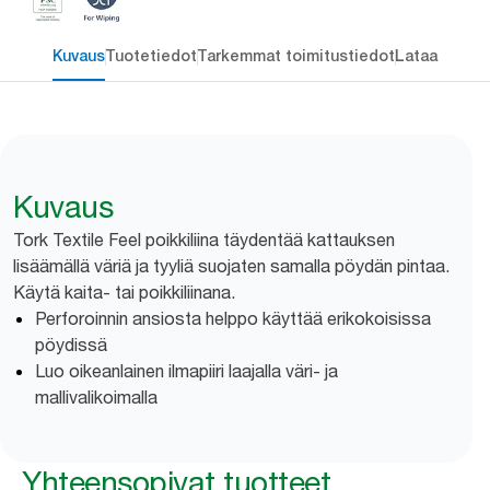
Kuvaus
Tuotetiedot
Tarkemmat toimitustiedot
Lataa
Kuvaus
Tork Textile Feel poikkiliina täydentää kattauksen
lisäämällä väriä ja tyyliä suojaten samalla pöydän pintaa.
Käytä kaita- tai poikkiliinana.
Perforoinnin ansiosta helppo käyttää erikokoisissa
pöydissä
Luo oikeanlainen ilmapiiri laajalla väri- ja
mallivalikoimalla
Yhteensopivat tuotteet