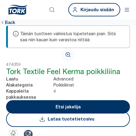
Kirjaudu sisään
Back
Tämän tuotteen valmistus lopetetaan pian. Sitä
saa niin kauan kuin varastoa riittää.
474059
Tork Textile Feel Kerma poikkiliina
Advanced
Laatu
Poikkiliinat
Alakategoria
4
Kappaleita
pakkauksessa
Etsi jakelija
Lataa tuotetietosivu