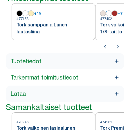
+
19
+
7
477153
477402
Tork samppanja Lunch-
Tork valkoine
lautasliina
1/8-taitto
Tuotetiedot
Tarkemmat toimitustiedot
Lataa
Samankaltaiset tuotteet
470246
474161
Tork valkoinen lasinalunen
Tork Premium