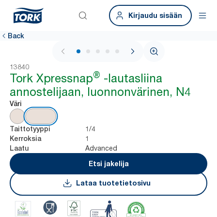
Kirjaudu sisään
Back
1 / 7
13840
®
Tork Xpressnap
-lautasliina
annostelijaan, luonnonvärinen, N4
Väri
1/4
Taittotyyppi
1
Kerroksia
Advanced
Laatu
Etsi jakelija
Lataa tuotetietosivu