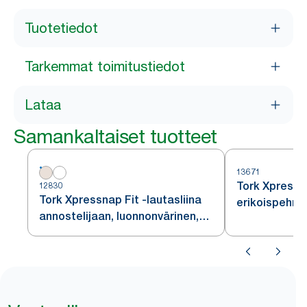
Tuotetiedot
Tarkemmat toimitustiedot
Lataa
Samankaltaiset tuotteet
13671
Tork Xpress
12830
Tork Xpressnap Fit -lautasliina
erikoispehme
annostelijaan, luonnonvärinen,
valkoinen ann
N14
N10