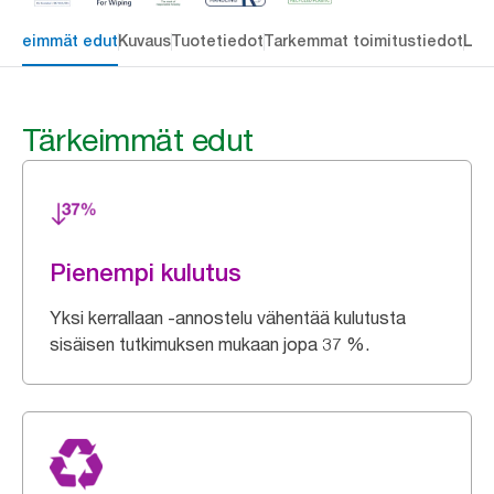
ärkeimmät edut
Kuvaus
Tuotetiedot
Tarkemmat toimitustiedot
Lat
Tärkeimmät edut
Pienempi kulutus
Yksi kerrallaan -annostelu vähentää kulutusta
sisäisen tutkimuksen mukaan jopa 37 %.