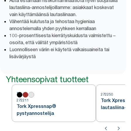
Auta estämään ristikontaminaatiota hyvin suojatuilla
lautasliina-annostelijoillamme: asiakkaat koskevat
vain käyttämäänsä lautasliinaan.
Vähentää kulutusta ja tehostaa hygieniaa
annostelemalla yhden pyyhkeen kerrallaan
100-prosenttisesta kierrätyskuidusta valmistettu –
osoita, että välität ympäristöstä
Luonnolliseen väriin ei käytetä valkaisuaineita tai
lisävärjäystä
Yhteensopivat tuotteet
272250
Tork Xpressn
272211
Tork Xpressnap®
lautasliina-a
pystyannostelija